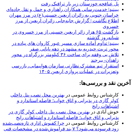
پل عنافچه خوزستان زیر بار ترافیک رفت
ببینید| خدمت‌رسانی همکاران راهداری و حمل و نقل جاده‌ای
خراسان جنوبی به زائران اربعین حسینی(ع) در مرز مهران
️اطلاع نگاشت | گزارش جابه‌جایی زائران اربعین از مرز
خسروی
️بازگشت ۶۵ هزار زائر اربعین حسینی از مرز خسروی در
شبانه‌روز گذشته
ببینید| تداوم آماده سازی مسیر عبور کاروان های پیاده در
محور تربت حیدریه به مشهد در دهه پایانی صفر
تلاش بی وقفه برای ساخت ۳۶ کیلومتر بزرگراه در محور
زاهدان- بیرجند
استقرار تیم مشترک نظارتی سازمان هواپیمایی، بازرسی
وتعزیرات در عملیات پروازی اربعین ۱۴۰۵
آخرین نقد و بررسی‌ها:
کارشناس روابط عمومی
در
بهترین محل نصب پنل داخلی
کولر گازی در پذیرایی و اتاق خواب؛ فاصله استاندارد و
اشتباهات رایج
خوش آبادی
در
بهترین محل نصب پنل داخلی کولر گازی در
پذیرایی و اتاق خواب؛ فاصله استاندارد و اشتباهات رایج
کارشناس روابط عمومی
در
چرا کفپوش اداری تازه‌نصب‌شده
زود فرسوده می‌شود؟ ۷ بند فراموش‌شده در مشخصات فنی