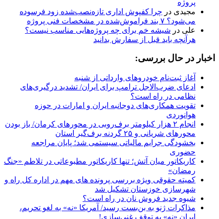
پروژه
مجیدی
در
چرا کفپوش اداری تازه‌نصب‌شده زود فرسوده
می‌شود؟ ۷ بند فراموش‌شده در مشخصات فنی پروژه
علی
در
شیشه خم برای چه پروژه‌هایی مناسب نیست؟
هرآنچه باید قبل از سفارش بدانید
اخبار در حال بررسی:
آغاز ثبت‌نام خودروهای وارداتی از شنبه
ادعای ضرب‌الاجل ترامپ برای ایران/ تشدید درگیری‌های
نظامی در راه است؟
تقویت همکاری‌های دوجانبه ایران و امارات در حوزه
هوانوردی
انجام ۲ هزار کیلومتر برف‌روبی در محورهای کرمان/ باز بودن
محورهای شریانی و ۲۵ گردنه برف‌گیر استان
بخشودگی جرایم مالیاتی سیستمی شد؛ پایان مراجعه
حضوری
کاریکاتور میان آتش؛ تنها کاریکاتور مطبوعاتی در تلاطم «جنگ
رمضان»
کمیته حقوقی ویژه بررسی پرونده های مهم در اداره ‌کل راه و
شهرسازی خوزستان تشکیل شد
شیوه جدید فروش نان در راه است؟
مذاکرات ژنو به بن‌بست رسید/ آمریکا «نه» به لغو تحریم،
ایران «نه» به توقف غنی‌سازی!