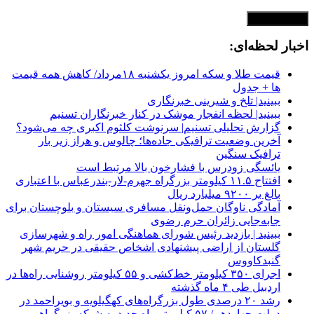
اخبار لحظه‌ای:
قیمت طلا و سکه امروز یکشنبه ۱۸مرداد/ کاهش همه قیمت
ها + جدول
ببینید| تلخ و شیرینی خبرنگاری
ببینید| لحظه انفجار موشک‌ در کنار خبرنگاران تسنیم
گزارش تحلیلی تسنیم| سرنوشت کلثوم اکبری چه می‌شود؟
آخرین وضعیت ترافیکی جاده‌ها؛ چالوس و هراز زیر بار
ترافیک سنگین
یائسگی زودرس با فشارخون بالا مرتبط است
افتتاح ۱۱.۵ کیلومتر بزرگراه جهرم-لار-بندرعباس با اعتباری
بالغ بر ۹۲۰۰ میلیارد ریال
آمادگی ناوگان حمل‌ونقل مسافری سیستان و بلوچستان برای
جابه‌جایی زائران حرم رضوی
ببینید | بازدید رئیس شورای هماهنگی امور راه و شهرسازی
گلستان از اراضی پیشنهادی اشخاص حقیقی در حریم شهر
گنبدکاووس
اجرای ۳۵۰ کیلومتر خط‌کشی و ۵۵ کیلومتر روشنایی راه‌ها در
اردبیل طی ۴ ماه گذشته
رشد ۲۰ درصدی طول بزرگراه‌های کهگیلویه و بویراحمد در
دولت چهاردهم/ ۵۷ کیلومتر راه جدید به شبکه بزرگراهی