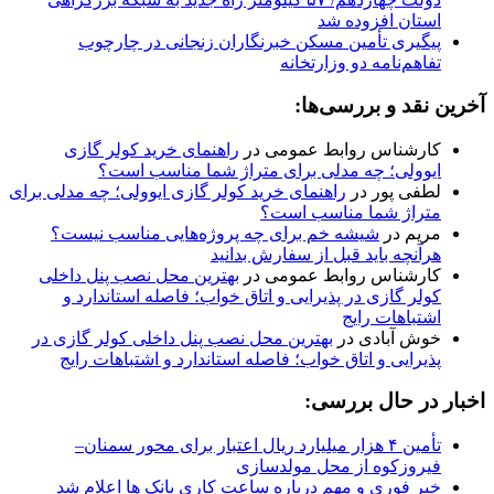
استان افزوده شد
پیگیری تأمین مسکن خبرنگاران زنجانی در چارچوب
تفاهم‌نامه دو وزارتخانه
آخرین نقد و بررسی‌ها:
کارشناس روابط عمومی
در
راهنمای خرید کولر گازی
ایوولی؛ چه مدلی برای متراژ شما مناسب است؟
لطفی پور
در
راهنمای خرید کولر گازی ایوولی؛ چه مدلی برای
متراژ شما مناسب است؟
مریم
در
شیشه خم برای چه پروژه‌هایی مناسب نیست؟
هرآنچه باید قبل از سفارش بدانید
کارشناس روابط عمومی
در
بهترین محل نصب پنل داخلی
کولر گازی در پذیرایی و اتاق خواب؛ فاصله استاندارد و
اشتباهات رایج
خوش آبادی
در
بهترین محل نصب پنل داخلی کولر گازی در
پذیرایی و اتاق خواب؛ فاصله استاندارد و اشتباهات رایج
اخبار در حال بررسی:
تأمین ۴ هزار میلیارد ریال اعتبار برای محور سمنان–
فیروزکوه از محل مولدسازی
خبر فوری و مهم درباره ساعت کاری بانک ها اعلام شد