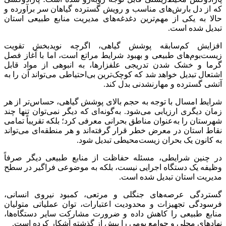
که از دل بارش‌های مناسب و رویش گسترده گیاهان سر برآورده و
حالا به یکی از مهم‌ترین دغدغه‌های مدیریت منابع طبیعی استان
تبدیل شده است.
افزایش کم‌سابقه پوشش گیاهی، اگرچه نویدبخش تقویت
زیست‌بوم‌های طبیعی و بهبود شرایط مراتع است، اما با آغاز فصل
گرما و خشک شدن تدریجی علفزارها، به انبوهی از مواد قابل
اشتعال تبدیل خواهد شد که کوچک‌ترین بی‌احتیاطی می‌تواند آن را به
آتشی گسترده و مهارنشدنی بدل کند.
شرایط امسال با توجه به حجم بالای پوشش گیاهی، حساس‌تر از هر
زمان دیگری ارزیابی می‌شود. به‌گونه‌ای که دیگر نمی‌توان تنها چند
شهرستان را به‌عنوان مناطق بحرانی معرفی کرد؛ بلکه تقریباً تمامی
نقاط استان در معرض خطر قرار گرفته‌اند و هر منطقه‌ای می‌تواند
به کانون یک بحران زیست‌محیطی تبدیل شود.
در چنین شرایطی، مسئله حفاظت از منابع طبیعی دیگر صرفاً
وظیفه یک دستگاه اجرایی نیست، بلکه به موضوعی فراگیر در سطح
مدیریت استان تبدیل شده است.
گستردگی عرصه‌های جنگلی و مرتعی، کمبود نیروی انسانی،
فرسودگی تجهیزات و محدودیت اعتبارات، توان عملیاتی متولیان
منابع طبیعی را کاهش داده و ضرورت مشارکت سایر دستگاه‌ها،
نهادهای محلی و جوامع بومی را بیش از گذشته آشکار کرده است.