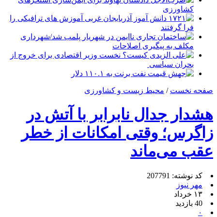
کشاورزی
۱۷۲۱ دانش آموز آذربایجان غربی آموزش های ترافیکی را
فرا گرفتند
ساختمان تجاری ناایمن در شهریار پلمب شد/شهرداری
مکلف به پیگیری اصلاحات
علی الزیدی کیست؟ نخست وزیر اقتصادی برای خروج از
بحران سیاسی
جهش قیمت نفت برنت به ۱۱۰.۱ دلار
صفحه نخست
/
محیط زیست و کشاورزی
هشدار جدال نابرابر با آتش در
زاگرس؛ وقتی امکانات از خطر
عقب می‌ماند
کد نوشته: 207791
مهر نیوز
۱۳ خرداد
40 بازدید
۰