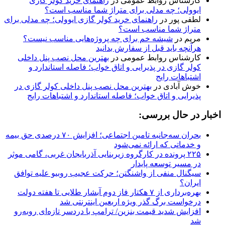
کارشناس روابط عمومی
در
راهنمای خرید کولر گازی
ایوولی؛ چه مدلی برای متراژ شما مناسب است؟
لطفی پور
در
راهنمای خرید کولر گازی ایوولی؛ چه مدلی برای
متراژ شما مناسب است؟
مریم
در
شیشه خم برای چه پروژه‌هایی مناسب نیست؟
هرآنچه باید قبل از سفارش بدانید
کارشناس روابط عمومی
در
بهترین محل نصب پنل داخلی
کولر گازی در پذیرایی و اتاق خواب؛ فاصله استاندارد و
اشتباهات رایج
خوش آبادی
در
بهترین محل نصب پنل داخلی کولر گازی در
پذیرایی و اتاق خواب؛ فاصله استاندارد و اشتباهات رایج
اخبار در حال بررسی:
بحران سه‌جانبه تامین اجتماعی؛ افزایش ۷۰ درصدی حق بیمه
و خدماتی که ارائه نمی‌شود
۲۲۵ پرونده در کارگروه زیربنایی آذربایجان غربی، گامی موثر
در مسیر توسعه پایدار
سیگنال منفی از واشنگتن؛ حرکت عجیب روبیو علیه توافق
ایران؟
بهره‌برداری از ۷ هکتار فاز دوم آبشار طلایی تا هفته دولت
درخواست برگ گذر ویژه اربعین اینترنتی شد
افزایش شدید قیمت بنزین/ ترامپ با دردسر تازه‌ای روبه‌رو
شد