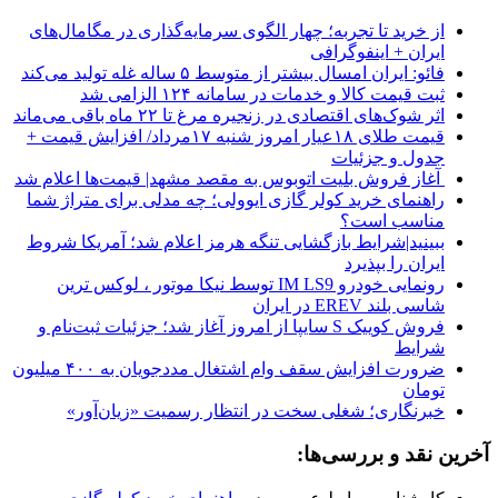
از خرید تا تجربه؛ چهار الگوی سرمایه‌گذاری در مگامال‌های
ایران + اینفوگرافی
فائو: ایران امسال بیشتر از متوسط ۵ ساله غله تولید می‌کند
ثبت قیمت کالا و خدمات در سامانه ۱۲۴ الزامی شد
اثر شوک‌های اقتصادی در زنجیره مرغ تا ۲۲ ماه باقی می‌ماند
قیمت طلای ۱۸عیار امروز شنبه ۱۷مرداد/ افزایش قیمت +
جدول و جزئیات
آغاز فروش بلیت اتوبوس به مقصد مشهد| قیمت‌ها اعلام شد
راهنمای خرید کولر گازی ایوولی؛ چه مدلی برای متراژ شما
مناسب است؟
ببینید|شرایط بازگشایی تنگه هرمز اعلام شد؛ آمریکا شروط
ایران را بپذیرد
رونمایی خودرو IM LS9 توسط نیکا موتور ، لوکس ترین
شاسی بلند EREV در ایران
فروش کوییک S سایپا از امروز آغاز شد؛ جزئیات ثبت‌نام و
شرایط
ضرورت افزایش سقف وام اشتغال مددجویان به ۴۰۰ میلیون
تومان
خبرنگاری؛ شغلی سخت در انتظار رسمیت «زیان‌آور»
آخرین نقد و بررسی‌ها: