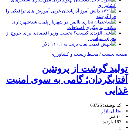
کشاورزی
۱۷۲۱ دانش آموز آذربایجان غربی آموزش های ترافیکی را
فرا گرفتند
ساختمان تجاری ناایمن در شهریار پلمب شد/شهرداری
مکلف به پیگیری اصلاحات
علی الزیدی کیست؟ نخست وزیر اقتصادی برای خروج از
بحران سیاسی
جهش قیمت نفت برنت به ۱۱۰.۱ دلار
صفحه نخست
/
محیط زیست و کشاورزی
تولید گوشت از پروتئین
آفتابگردان؛ گامی به سوی امنیت
غذایی
کد نوشته: 63726
تحلیل بازار
۱۰ تیر
167 بازدید
۰