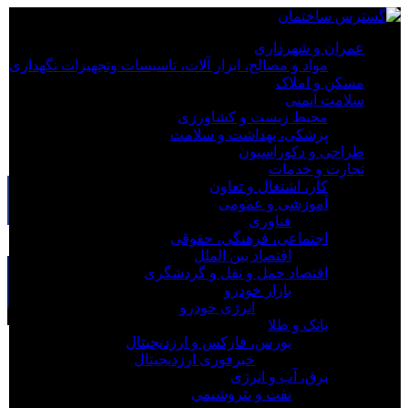
×
عمران و شهرداری
مواد و مصالح، ابزار آلات، تاسیسات وتجهیزات نگهداری
عمران و شهرداری
مسکن و املاک
مسکن و املاک
سلامت ایمنی
سلامت ایمنی
محیط زیست و کشاورزی
طراحی و دکوراسیون
پزشکی، بهداشت و سلامت
تجارت و خدمات
طراحی و دکوراسیون
خبر
تجارت و خدمات
کار، اشتغال و تعاون
آموزشی و عمومی
فناوری
اجتماعی، فرهنگی، حقوقی
×
اقتصاد بین الملل
رسالت گسترش‌ساختمان:
اقتصاد حمل و نقل و گردشگری
گسترش ساختمان دریچه‌ای به آینده صنعت ساخت و ساز است و
بازار خودرو
می‌تواند راهنمای مطمئن شما در دنیای مدرن معماری باشد.
انرژی خودرو
مقالات سلامت ایمنی (HSE):
بانک و طلا
بورس، فارکس و ارزدیجیتال
اینفوگرافیک؛ کاهش جان‌باختگان حوادث کار در
خبرفوری ارزدیجیتال
آذربایجان‌شرقی
برق، آب و انرژی
۵۳ درصد جان‌باختگان سوانح رانندگی اصفهان موتورسوار
نفت و پتروشیمی
هستند