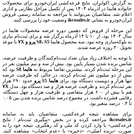
به گزارش اکوایران، نتایج قرعه‌کشی ایران‌خودرو برای محصولات
خانواده هایما در آذرماه ۱۴۰۴ پس از تکمیل مراحل نظارتی و اداری
اعلام شد. متقاضیان می‌توانند با مراجعه به سامانه رسمی فروش
ایران‌خودرو به نشانی
ikcosales.ir
وضعیت خود را بررسی کنند.
این مرحله از فروش که دهمین دوره عرضه محصولات هایما در
سال ۱۴۰۴ بود، از ۱۰ تا ۱۴ آذرماه برگزار شد و برای ثبت‌نام نیازی
به بلوکه‌سازی وجه نبود. سه محصول هایما
S8، S5 پرو و ۷X
با موعد
تحویل ۳۰ روزه عرضه شدند.
با توجه به اختلاف زیاد میان تعداد ثبت‌نام‌کنندگان و ظرفیت عرضه،
شانس برنده شدن بسیار پایین بود. بیش از سه و نیم میلیون نفر در
این مرحله ثبت‌نام کردند. بیشترین تقاضا مربوط به
هایما S8
بود که
بیش از دو میلیون نفر ثبت‌نام کردند، در حالی که ظرفیت عرضه
تنها هزار و دویست دستگاه بود. برای
هایما S5 پرو
حدود ۲۹۰ هزار
نفر ثبت‌نام کردند و ظرفیت عرضه هزار و صد دستگاه بود. مدل
۷X
هم با بیش از ۶۰۰ هزار متقاضی و ظرفیت هزار و چهل دستگاه،
رقابتی فشرده داشت. در مجموع درصد شانس برنده شدن بین ۰.۰۵
تا ۰.۴ درصد متغیر بود.
برای مشاهده نتیجه قرعه‌کشی، متقاضیان باید به سامانه
ikcosales.ir
مراجعه کرده و در بخش «پیگیری ثبت‌نام / نتایج
قرعه‌کشی» با وارد کردن کد ملی و کد رهگیری، نتیجه خود را به
صورت «برنده اصلی»، «ذخیره» یا «عدم انتخاب» مشاهده کنند.