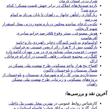
شرارت در استان کرمان
بازده صندوق‌های املاک در برابر جهش قیمت مسکن؛ کدام
برنده شد؟
ریل‌گذاری راه‌آهن چابهار ــ زاهدان تا پایان مرداد به اتمام
می‌رسد
تکذیب ادعای نماینده مجلس درباره نحوه ردزنی محل استقرار
شهید لاریجانی
هوش مصنوعی، بستر وقوع ۵۵درصد جرایم سایبری
آفریقاست
اولتیماتوم به تامین‌کنندگان ذخایر راهبردی دارو+نامه
بازگشت بیش از ۳ هزار زائر اربعین حسینی به خراسان
جنوبی / خدمت‌رسانی شبانه‌روزی در مرز مهران ادامه دارد
کلنگ‌زنی مجتمع خدماتی رفاهی کاسیت در آزادراه خرم‌آباد ـ
اراک
افتتاح پنج هزار واحد مسکونی طرح نهضت ملی مسکن در
شمال سیستان و بلوچستان تاکنون
ببینید|بازدید مدیر کل راه و شهرسازی سیستان و بلوچستان از
پروژه‌های مسکونی و زیربنایی طرح نهضت ملی مسکن
زاهدان
آخرین نقد و بررسی‌ها:
کارشناس روابط عمومی
در
بهترین محل نصب پنل داخلی
کولر گازی در پذیرایی و اتاق خواب؛ فاصله استاندارد و