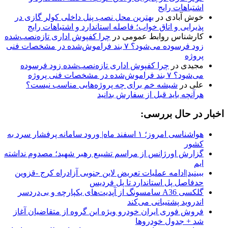
اشتباهات رایج
خوش آبادی
در
بهترین محل نصب پنل داخلی کولر گازی در
پذیرایی و اتاق خواب؛ فاصله استاندارد و اشتباهات رایج
کارشناس روابط عمومی
در
چرا کفپوش اداری تازه‌نصب‌شده
زود فرسوده می‌شود؟ ۷ بند فراموش‌شده در مشخصات فنی
پروژه
مجیدی
در
چرا کفپوش اداری تازه‌نصب‌شده زود فرسوده
می‌شود؟ ۷ بند فراموش‌شده در مشخصات فنی پروژه
علی
در
شیشه خم برای چه پروژه‌هایی مناسب نیست؟
هرآنچه باید قبل از سفارش بدانید
اخبار در حال بررسی:
هواشناسی امروز؛ ۱ اسفند ماه| ورود سامانه پرفشار سرد به
کشور
گزارش اورژانس از مراسم تشییع رهبر شهید؛ مصدوم نداشته
ایم
ببینید|ادامه عملیات تعریض لاین جنوبی آزادراه کرج -قزوین
حدفاصل پل استاندارد تا پل فردیس
گلکسی A36 سامسونگ از آپدیت‌های یکپارچه و بی‌دردسر
اندروید پشتیبانی می‌کند
فروش فوری ایران خودرو ویژه این گروه از متقاضیان آغاز
شد + جدول خودروها