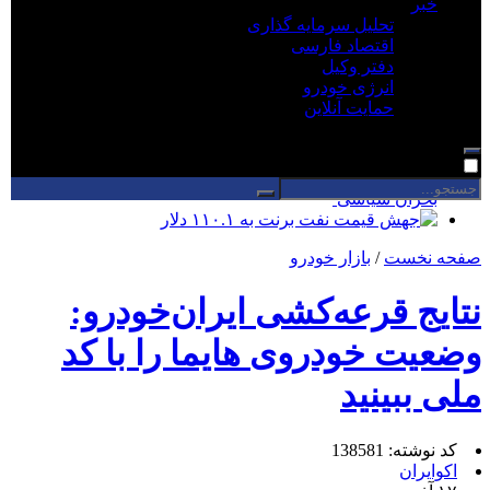
خبر
نصرالهی: ۳۷۳ تأییدیه ایمنی آسانسور در استان مرکزی
تحلیل سرمایه گذاری
صادر شد
اقتصاد فارسی
ضرب‌الاجل دادستان نهاوند برای ایمن‌سازی استخرهای
دفتر وکیل
کشاورزی
انرژی خودرو
۱۷۲۱ دانش آموز آذربایجان غربی آموزش های ترافیکی را
حمایت آنلاین
فرا گرفتند
ساختمان تجاری ناایمن در شهریار پلمب شد/شهرداری
مکلف به پیگیری اصلاحات
علی الزیدی کیست؟ نخست وزیر اقتصادی برای خروج از
بحران سیاسی
جهش قیمت نفت برنت به ۱۱۰.۱ دلار
صفحه نخست
/
بازار خودرو
نتایج قرعه‌کشی ایران‌خودرو:
وضعیت خودروی هایما را با کد
ملی ببینید
کد نوشته: 138581
اکوایران