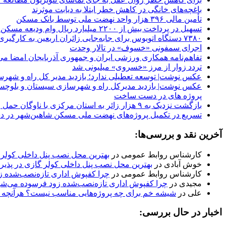
باغچه‌های خانگی در کاهش خطر ابتلا به دیابت موثرند
تأمین مالی ۳۹۶ هزار واحد نهضت ملی توسط بانک مسکن
تسهیل در پرداخت بیش از ۲۲۰۰ میلیارد ریال وام ودیعه مسکن به آسیب‌دیدگان جنگ در هرمزگان
۷۳۸۰ دستگاه اتوبوس برای جابه‌جایی زائران اربعین به‌ کارگیری شد
اجرای سمفونی «خسوف» در تالار وحدت
تفاهم‌نامه همکاری ورزشی ایران و جمهوری آذربایجان امضا می
️تردد زوار از مرز «خسروی» میلیونی شد
عکس نوشت| توسعه تعطیلی ندارد؛ بازدید مدیر کل راه و شهر
عکس نوشت| بازدید مدیرکل راه و شهرسازی سیستان و بلوچستا
پروژه های در دست ساخت
بازگشت نزدیک به ۹ هزار زائر به استان مرکزی با ناوگان حمل و نقل جاده ای
تسریع در تکمیل پروژه‌های نهضت ملی مسکن شاهین‌شهر در 
آخرین نقد و بررسی‌ها:
کارشناس روابط عمومی
در
بهترین محل نصب پنل داخلی کولر گا
خوش آبادی
در
بهترین محل نصب پنل داخلی کولر گازی در پذیرای
کارشناس روابط عمومی
در
چرا کفپوش اداری تازه‌نصب‌شده زود فرسوده می‌شود؟ ۷ ب
مجیدی
در
چرا کفپوش اداری تازه‌نصب‌شده زود فرسوده می‌شود؟ ۷ بند فراموش‌شده در مشخصات فنی
علی
در
شیشه خم برای چه پروژه‌هایی مناسب نیست؟ هرآنچه با
اخبار در حال بررسی: