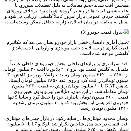
همچنین افت شدید حجم معاملات به دلیل تعطیلات پیش‌رو، با
عقب‌نشینی قیمت‌ها در بیشتر گروه‌ها همراه بود. برخلاف روزهای
گذشته، جریان عمومی بازار امروز کاملاً کاهشی ارزیابی می‌شود و
تمایل به معامله در میان فعالان بازار به حداقل ممکن رسیده است.
تحلیل آماری داده‌های خطی بازار خودرو نشان می‌دهد که مکانیزم
قیمت‌گذاری در سه لایه داخلی، مونتاژی و وارداتی با دست‌انداز
کاهشی مواجه شده است:
افت سراسری پرتیراژهای داخلی: بخش خودروهای داخلی عمدتاً
متمایل به کاهش قیمت بود. پژو ۲۰۷ پلاس با افت ۳۰ میلیون تومانی
از ۲۶۵۰ به ۲۶۲۰ میلیون تومان رسید. تارا V4 توربو نیز کاهش ۳۰
میلیون تومانی را ثبت کرد و روی عدد ۲۸۵۰ میلیون تومان ایستاد.
شاهین G AT با ۱۰ میلیون تومان ریزش به قیمت ۲۶۳۰ میلیون
تومان معامله شد. در این میان، دناپلاس توربو بدون تغییر روی
قیمت ۲۶۰۰ میلیون تومان پایداری خود را حفظ کرد و ساینا S تنها
خودروی افزایشی این بخش بود که با ۱۰ میلیون تومان رشد به
۱۲۱۰ میلیون تومان رسید.
نوسان محدود مونتاژی‌ها در سایه رکود: در بازار چینی‌های مونتاژی،
افت قیمت در چند مدل شاخص تکرار شد. لوکانو L7 با ۵۰ میلیون
تومان کاهش به ۶۲۵۰ میلیون تومان رسید. فیدلیتی پرستیژ و