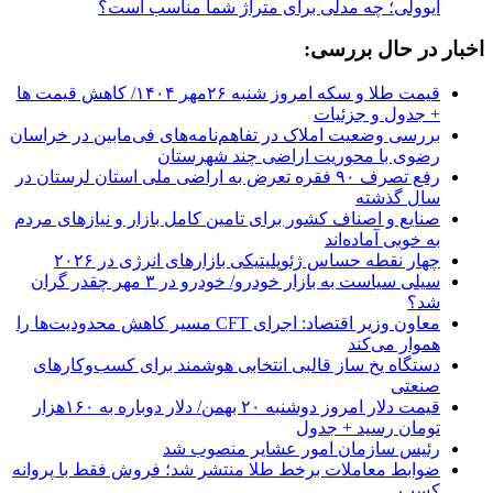
ایوولی؛ چه مدلی برای متراژ شما مناسب است؟
اخبار در حال بررسی:
قیمت طلا و سکه امروز شنبه ۲۶مهر ۱۴۰۴/ کاهش قیمت ها
+ جدول و جزئیات
بررسی وضعیت املاک در تفاهم‌نامه‌های فی‌مابین در خراسان
رضوی با محوریت اراضی چند شهرستان
رفع تصرف ۹۰ فقره تعرض به اراضی ملی استان لرستان در
سال گذشته
صنایع و اصناف کشور برای تامین کامل بازار و نیازهای مردم
به خوبی آماده‌اند
چهار نقطه حساس ژئوپلیتیکی بازارهای انرژی در ۲۰۲۶
سیلی سیاست به بازار خودرو/ خودرو در ۳ مهر چقدر گران
شد؟
معاون وزیر اقتصاد: اجرای CFT مسیر کاهش محدودیت‌ها را
هموار می‌کند
دستگاه یخ ساز قالبی انتخابی هوشمند برای کسب‌وکارهای
صنعتی
قیمت دلار امروز دوشنبه ۲۰ بهمن/ دلار دوباره به ۱۶۰هزار
تومان رسید + جدول
رئیس سازمان امور عشایر منصوب شد
ضوابط معاملات برخط طلا منتشر شد؛ فروش فقط با پروانه
کسب