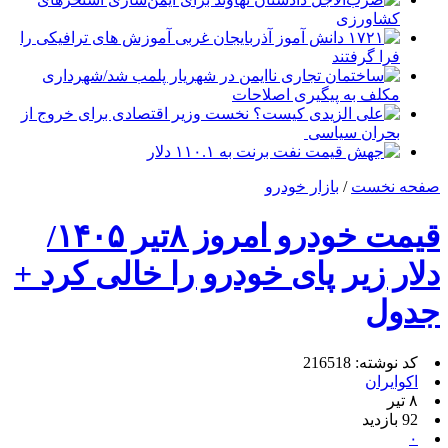
کشاورزی
۱۷۲۱ دانش آموز آذربایجان غربی آموزش های ترافیکی را
فرا گرفتند
ساختمان تجاری ناایمن در شهریار پلمب شد/شهرداری
مکلف به پیگیری اصلاحات
علی الزیدی کیست؟ نخست وزیر اقتصادی برای خروج از
بحران سیاسی
جهش قیمت نفت برنت به ۱۱۰.۱ دلار
صفحه نخست
/
بازار خودرو
قیمت خودرو امروز ۸تیر ۱۴۰۵/
دلار زیر پای خودرو را خالی کرد +
جدول
کد نوشته: 216518
اکوایران
۸ تیر
92 بازدید
۰