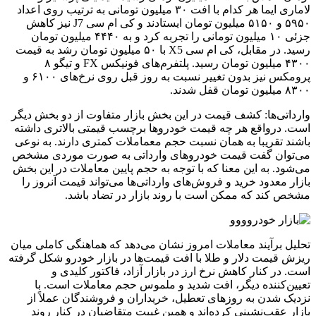
لاماری ایما هر کدام با افت ۳۰ میلیون تومانی به ترتیب روی اعداد
۵۹۵۰ و ۵۱۵۰ میلیون تومان ایستادند و کی ام سی J7 نیز کاهش
جزئی ۱۰ میلیون تومانی را تجربه کرد و به ۴۴۴۰ میلیون تومان
رسید. در مقابل، کی ام سی X5 با ۵۰ میلیون تومان رشد به قیمت
۴۳۰۰ میلیون تومان رسید. پلتفرم‌های فونیکس FX و تیگو ۸
پرومکس نیز بدون تغییر نسبت به روز قبل روی نرخ‌های ۶۱۰۰ و
۸۳۰۰ میلیون تومان قفل شدند.
وارداتی‌ها: کشف قیمت در این بخش بازار متفاوت از دو بخش دیگر
است. درواقع هر چه قیمت خودروها برچسب قیمتی بالاتری داشته
باشند تقریبا به همان نسبت حجم معماملات کمتری دارند. به نوعی
می‌توان گفت قیمت خودروهای وارداتی به صورت موردی مشخص
می‌شود. به این معنا که با توجه به حجم پایین معاملات در این بخش
بازار معدود خرید و فروش‌های وارداتی‌ها می‌تواند قیمت آنروز را
مشخص کند که ممکن است با روند بازار در تضاد باشد.
تحلیل برآیند معاملات امروز نشان می‌دهد که هماهنگی کاملی میان
ریزش قیمت دلار و طلا با افت قیمت‌ها در بازار خودرو شکل گرفته
است. در کنار کاهش نرخ ارز در بازار آزاد، فاکتور کلیدی و
تعیین‌کننده دیگر، افت شدید و ملموس حجم معاملات است. با
نزدیک شدن به روزهای تعطیل، خریداران و فروشندگان عملاً از
بازار عقب‌نشینی کرده‌اند و همین غیبت متقاضیان در کنار روند