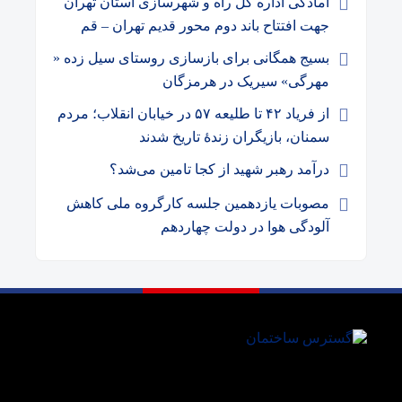
آمادگی اداره کل راه و شهرسازی استان تهران
جهت افتتاح باند دوم محور قدیم تهران – قم
بسیج همگانی برای بازسازی روستای سیل زده «
مهرگی» سیریک در هرمزگان
از فریاد ۴۲ تا طلیعه ۵۷ در خیابان انقلاب؛ مردم
سمنان، بازیگران زندهٔ تاریخ شدند
درآمد رهبر شهید از کجا تامین می‌شد؟
مصوبات یازدهمین جلسه کارگروه ملی کاهش
آلودگی هوا در دولت چهاردهم