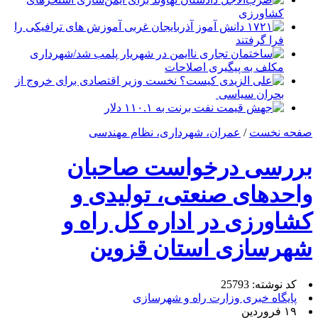
کشاورزی
۱۷۲۱ دانش آموز آذربایجان غربی آموزش های ترافیکی را
فرا گرفتند
ساختمان تجاری ناایمن در شهریار پلمب شد/شهرداری
مکلف به پیگیری اصلاحات
علی الزیدی کیست؟ نخست وزیر اقتصادی برای خروج از
بحران سیاسی
جهش قیمت نفت برنت به ۱۱۰.۱ دلار
صفحه نخست
/
عمران، شهرداری، نظام مهندسی
بررسی درخواست صاحبان
واحدهای صنعتی، تولیدی و
کشاورزی در اداره کل راه و
شهرسازی استان قزوین
کد نوشته: 25793
پایگاه خبری وزارت راه و شهرسازی
۱۹ فروردین