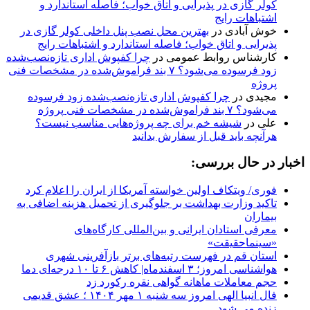
کولر گازی در پذیرایی و اتاق خواب؛ فاصله استاندارد و
اشتباهات رایج
خوش آبادی
در
بهترین محل نصب پنل داخلی کولر گازی در
پذیرایی و اتاق خواب؛ فاصله استاندارد و اشتباهات رایج
کارشناس روابط عمومی
در
چرا کفپوش اداری تازه‌نصب‌شده
زود فرسوده می‌شود؟ ۷ بند فراموش‌شده در مشخصات فنی
پروژه
مجیدی
در
چرا کفپوش اداری تازه‌نصب‌شده زود فرسوده
می‌شود؟ ۷ بند فراموش‌شده در مشخصات فنی پروژه
علی
در
شیشه خم برای چه پروژه‌هایی مناسب نیست؟
هرآنچه باید قبل از سفارش بدانید
اخبار در حال بررسی:
فوری/ ویتکاف اولین خواسته آمریکا از ایران را اعلام کرد
تاکید وزارت بهداشت بر جلوگیری از تحمیل هزینه اضافی به
بیماران
معرفی استادان ایرانی و بین‌المللی کارگاه‌های
«سینماحقیقت»
استان قم در فهرست رتبه‌های برتر بازآفرینی شهری
هواشناسی امروز؛ ۳ اسفندماه| کاهش ۶ تا ۱۰ درجه‌ای دما
حجم معاملات ماهانه گواهی نقره رکورد زد
فال انبیا الهی امروز سه شنبه ۱ مهر ۱۴۰۴ ؛ عشق قدیمی
زنده می شود