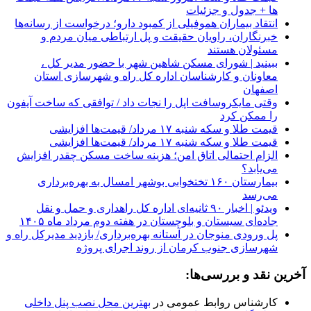
ها + جدول و جزئیات
انتقاد بیماران هموفیلی از کمبود دارو؛ درخواست از رسانه‌ها
خبرنگاران، راویان حقیقت و پل ارتباطی میان مردم و
مسئولان هستند
ببینید | شورای مسکن شاهین شهر با حضور مدیر کل ،
معاونان و کارشناسان اداره کل راه و شهرسازی استان
اصفهان
وقتی مایکروسافت اپل را نجات داد / توافقی که ساخت آیفون
را ممکن کرد
قیمت طلا و سکه شنبه ۱۷ مرداد/ قیمت‌ها افزایشی
قیمت طلا و سکه شنبه ۱۷ مرداد/ قیمت‌ها افزایشی
الزام احتمالی اتاق امن؛ هزینه ساخت مسکن چقدر افزایش
می‌یابد؟
بیمارستان ۱۶۰ تختخوابی بوشهر امسال به بهره‌برداری
می‌رسد
ویدئو | اخبار ۹۰ ثانیه‌ای اداره کل راهداری و حمل و نقل
جاده‌ای سیستان و بلوچستان در هفته دوم مرداد ماه ۱۴۰۵
پل ورودی منوجان در آستانه بهره‌برداری/ بازدید مدیرکل راه و
شهرسازی جنوب کرمان از روند اجرای پروژه
آخرین نقد و بررسی‌ها:
کارشناس روابط عمومی
در
بهترین محل نصب پنل داخلی