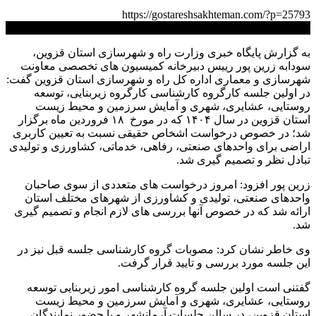
https://gostareshsakhteman.com/?p=25793
کپی لینک
به گزارش پایگاه خبری وزارت راه و شهرسازی استان قزوین،
سودابه زرین پور رییس دبیرخانه کمیسیون های تخصصی معاونت
شهرسازی و معماری اداره کل راه و شهرسازی استان قزوین گفت:
در اولین جلسه کارگروه کارشناسی کارگروه زیربنایی، توسعه
روستایی، عشایری، شهری و آمایش سرزمین و محیط زیست
استان قزوین در سال ۱۴۰۴ که در مورخ ۱۸ فروردین ماه برگزار
شد؛ در خصوص درخواست اشخاص حقیقی نسبت به تعیین کاربری
اراضی برای واحدهای صنعتی، رفاهی، خدماتی، کشاورزی و تولیدی
تبادل نظر و تصمیم گیری شد.
زرین پور افزود: امروز درخواست های متعددی از سوی صاحبان
واحدهای صنعتی، تولیدی و کشاورزی از شهرهای مختلف استان
ارائه شد که در خصوص آنها بررسی های لازم انجام و تصمیم گیری
شد.
وی خاطر نشان کرد: مصوبات گروه کارشناسی جلسه قبل نیز در
این جلسه مورد بررسی و تایید قرار گرفت.
گفتنی است اولین جلسه گروه کارشناسی امور زیربنایی توسعه
روستایی، عشایری، شهری و آمایش سرزمین و محیط زیست
استان قزوین، در سالن جلسات آرمانشهر و با حضور نمایندگان