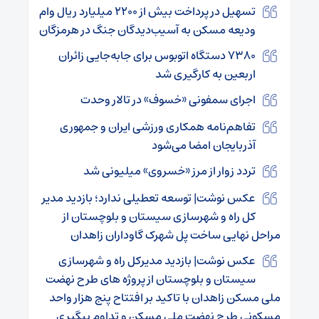
تسهیل در پرداخت بیش از ۲۲۰۰ میلیارد ریال وام
ودیعه مسکن به آسیب‌دیدگان جنگ در هرمزگان
۷۳۸۰ دستگاه اتوبوس برای جابه‌جایی زائران
اربعین به‌ کارگیری شد
اجرای سمفونی «خسوف» در تالار وحدت
تفاهم‌نامه همکاری ورزشی ایران و جمهوری
آذربایجان امضا می‌شود
️تردد زوار از مرز «خسروی» میلیونی شد
عکس نوشت| توسعه تعطیلی ندارد؛ بازدید مدیر
کل راه و شهرسازی سیستان و بلوچستان از
مراحل نهایی ساخت پل شهرک گاوداران زاهدان
عکس نوشت| بازدید مدیرکل راه و شهرسازی
سیستان و بلوچستان از پروژه های طرح نهضت
ملی مسکن زاهدان با تاکید بر افتتاح پنج هزار واحد
مسکونی طرح نهضت ملی مسکن و تداوم پیگیری