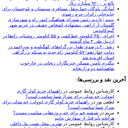
بالغ بر ۹۲۰۰ میلیارد ریال
آمادگی ناوگان حمل‌ونقل مسافری سیستان و بلوچستان برای
جابه‌جایی زائران حرم رضوی
ببینید | بازدید رئیس شورای هماهنگی امور راه و شهرسازی
گلستان از اراضی پیشنهادی اشخاص حقیقی در حریم شهر
گنبدکاووس
اجرای ۳۵۰ کیلومتر خط‌کشی و ۵۵ کیلومتر روشنایی راه‌ها در
اردبیل طی ۴ ماه گذشته
رشد ۲۰ درصدی طول بزرگراه‌های کهگیلویه و بویراحمد در
دولت چهاردهم/ ۵۷ کیلومتر راه جدید به شبکه بزرگراهی
استان افزوده شد
پیگیری تأمین مسکن خبرنگاران زنجانی در چارچوب
تفاهم‌نامه دو وزارتخانه
آخرین نقد و بررسی‌ها:
کارشناس روابط عمومی
در
راهنمای خرید کولر گازی
ایوولی؛ چه مدلی برای متراژ شما مناسب است؟
لطفی پور
در
راهنمای خرید کولر گازی ایوولی؛ چه مدلی برای
متراژ شما مناسب است؟
مریم
در
شیشه خم برای چه پروژه‌هایی مناسب نیست؟
هرآنچه باید قبل از سفارش بدانید
کارشناس روابط عمومی
در
بهترین محل نصب پنل داخلی