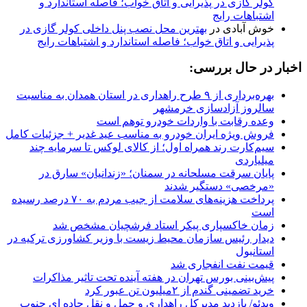
کولر گازی در پذیرایی و اتاق خواب؛ فاصله استاندارد و
اشتباهات رایج
خوش آبادی
در
بهترین محل نصب پنل داخلی کولر گازی در
پذیرایی و اتاق خواب؛ فاصله استاندارد و اشتباهات رایج
اخبار در حال بررسی:
بهره‌برداری از ۹ طرح راهداری در استان همدان به مناسبت
سالروز آزادسازی خرمشهر
وعده رقابت با واردات خودرو توهم است
فروش ویژه ایران خودرو به مناسب عید غدیر + جزئیات کامل
سیم‌کارت رند همراه اول؛ از کالای لوکس تا سرمایه چند
میلیاردی
پایان سرقت مسلحانه در سمنان؛ «زندانیان» سارق در
«مرخصی» دستگیر شدند
پرداخت هزینه‌های سلامت از جیب مردم به ۷۰ درصد رسیده
است
زمان خاکسپاری پیکر استاد فرشچیان مشخص شد
دیدار رئیس سازمان محیط زیست با وزیر کشاورزی ترکیه در
استانبول
قیمت نفت انفجاری شد
پیش‌بینی بورس تهران در هفته آینده تحت تاثیر مذاکرات
خرید تضمینی گندم از ۲میلیون تن عبور کرد
ویدئو/ بازدید مدیرکل راهداری و حمل و نقل جاده ای جنوب