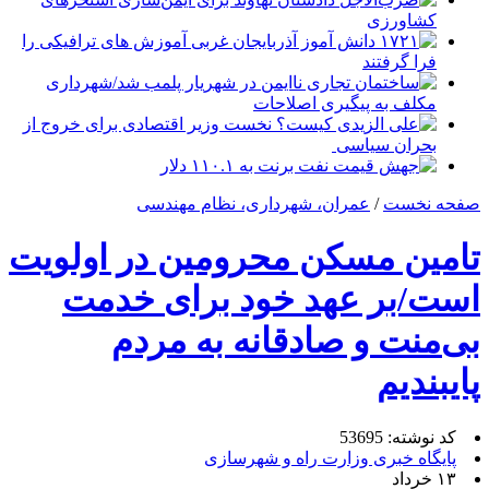
کشاورزی
۱۷۲۱ دانش آموز آذربایجان غربی آموزش های ترافیکی را
فرا گرفتند
ساختمان تجاری ناایمن در شهریار پلمب شد/شهرداری
مکلف به پیگیری اصلاحات
علی الزیدی کیست؟ نخست وزیر اقتصادی برای خروج از
بحران سیاسی
جهش قیمت نفت برنت به ۱۱۰.۱ دلار
صفحه نخست
/
عمران، شهرداری، نظام مهندسی
تامین مسکن محرومین در اولویت
است/بر عهد خود برای خدمت
بی‌منت و صادقانه به مردم
پایبندیم
کد نوشته: 53695
پایگاه خبری وزارت راه و شهرسازی
۱۳ خرداد