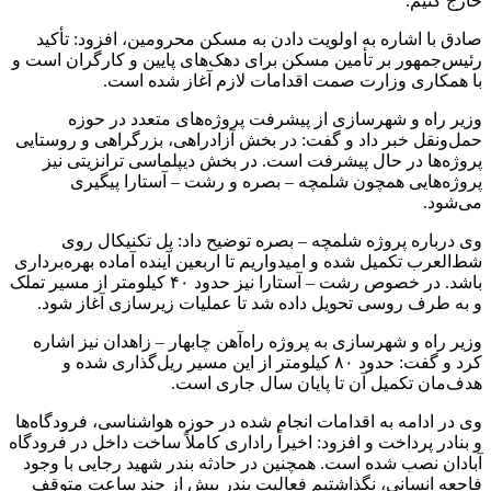
خارج کنیم.
صادق با اشاره به اولویت‌ دادن به مسکن محرومین، افزود: تأکید
رئیس‌جمهور بر تأمین مسکن برای دهک‌های پایین و کارگران است و
با همکاری وزارت صمت اقدامات لازم آغاز شده است.
وزیر راه و شهرسازی از پیشرفت پروژه‌های متعدد در حوزه
حمل‌ونقل خبر داد و گفت: در بخش آزادراهی، بزرگراهی و روستایی
پروژه‌ها در حال پیشرفت است. در بخش دیپلماسی ترانزیتی نیز
پروژه‌هایی همچون شلمچه – بصره و رشت – آستارا پیگیری
می‌شود.
وی درباره پروژه شلمچه – بصره توضیح داد: پل تکنیکال روی
شط‌العرب تکمیل شده و امیدواریم تا اربعین آینده آماده بهره‌برداری
باشد. در خصوص رشت – آستارا نیز حدود ۴۰ کیلومتر از مسیر تملک
و به طرف روسی تحویل داده شد تا عملیات زیرسازی آغاز شود.
وزیر راه و شهرسازی به پروژه راه‌آهن چابهار – زاهدان نیز اشاره
کرد و گفت: حدود ۸۰ کیلومتر از این مسیر ریل‌گذاری شده و
هدف‌مان تکمیل آن تا پایان سال جاری است.
وی در ادامه به اقدامات انجام شده در حوزه هواشناسی، فرودگاه‌ها
و بنادر پرداخت و افزود: اخیراً راداری کاملاً ساخت داخل در فرودگاه
آبادان نصب شده است. همچنین در حادثه بندر شهید رجایی با وجود
فاجعه انسانی، نگذاشتیم فعالیت بندر بیش از چند ساعت متوقف