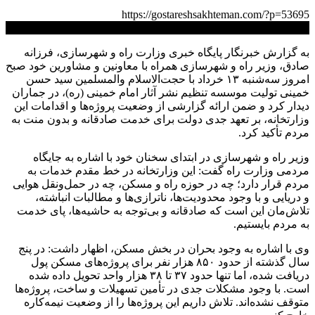
https://gostareshsakhteman.com/?p=53695
کپی لینک
به گزارش خبرنگار پایگاه خبری وزارت راه و شهرسازی، فرزانه
صادق، وزیر راه و شهرسازی همراه با معاونین و مشاورین خود صبح
امروز سه‌شنبه ۱۳ خرداد با حجت‌الاسلام والمسلمین سید حسن
خمینی تولیت موسسه تنظیم نشر آثار امام خمینی (ره)، در جماران
دیدار کرد و ضمن ارائه گزارشی از وضعیت پروژه‌ها و اقدامات این
وزارتخانه، بر تعهد جدی دولت برای خدمت صادقانه و بدون منت به
مردم تأکید کرد.
وزیر راه و شهرسازی در ابتدای سخنان خود با اشاره به جایگاه
مردمی وزارت راه گفت: این وزارتخانه در خط مقدم خدمات به
مردم قرار دارد؛ چه در حوزه راه و مسکن، چه در حمل‌ونقل هوایی
و دریایی و با وجود محدودیت‌ها، ناترازی‌ها و مطالبات انباشته،
تلاش‌مان این است که صادقانه و بی‌توجه به حاشیه‌ها، پای خدمت
به مردم بایستیم.
وی با اشاره به وجود بحران در بخش مسکن، اظهار داشت: در پنج
سال گذشته از حدود ۸۵۰ هزار نفر برای پروژه‌های مسکن پول
دریافت شده، اما تنها حدود ۳۷ تا ۳۸ هزار واحد تحویل داده شده
است. با وجود مشکلات جدی در تأمین تسهیلات و ساخت، پروژه‌ها
متوقف نشده‌اند. تلاش داریم این پروژه‌ها را از وضعیت نیمه‌کاره