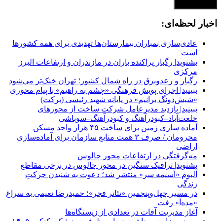
اخبار لحظه‌ای:
عادی‌سازی بمباران بیمارستان‌ها تهدیدی برای همه کشورها
است
بشنوید| رگبار پراکنده باران در مازندران و ارتفاعات البرز
مرکزی
رگبار و رعدوبرق در راه شمال کشور؛ تهران خنک‌تر می‌شود
ببینید| اجرای پویش فرهنگی «چشم به راهیم» با پیام محوری
«شیش‌دونگ برانیم» در پایانه شهید رئیسی (برکت)
ببینید| بازدید مدیرعامل شرکت ساخت از محورهای
خلعت‌آباد–کبودرآهنگ و کبودرآهنگ–سوباشی
آماده سازی زمین برای ساخت ۴۵ هزار واحد مسکن
محرومان / صرف ۳ همت منابع سازمان برای آماده‌سازی
اراضی
مه‌گرفتگی در ارتفاعات محور چالوس
بشنوید| ترافیک سنگین در محور چالوس در برخی مقاطع
آلبوم «آسیمه سر» منتشر شد؛ دعوت به شنیدن حرکتِ
زندگی
در مسیر چهل‌وپنجمین «تئاتر فجر»؛ حمیدرضا نعیمی به سراغ
«مده‌آ» رفت
آغاز مدیریت آفات در تعدادی از زیستگاه‌ها