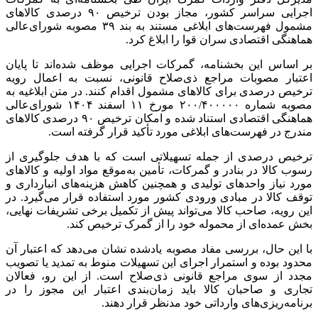
اجرایی سراسر کشور، مجاز بودن ترخیص ۹۰ درصدی کالاهای
مشمول فهرست‌های ابلاغی مستند به بند ۳۹ مصوبه شورای‌عالی
هماهنگی اقتصادی سران قوا را ابلاغ کرد.
بر اساس این بخشنامه، گمرکات اجرایی موظف شده‌اند تا پایان
اعتبار مصوبات مراجع ذی‌صلاح قانونی، نسبت به اعمال رویه
ترخیص درصدی برای کالاهای مشمول اقدام کنند. در متن ابلاغیه به
مصوبه شماره ۲۰۰/۴۰۰۰۰۰ مورخ ۱۱ اسفند ۱۴۰۴ شورای‌عالی
هماهنگی اقتصادی استناد شده و امکان ترخیص ۹۰ درصدی کالاهای
مندرج در فهرست‌های ابلاغی مورد تأکید قرار گرفته است.
ترخیص درصدی از جمله تسهیلاتی است که با هدف جلوگیری از
رسوب کالا در بنادر و گمرکات، تأمین به‌موقع مواد اولیه و کالاهای
مورد نیاز واحدهای تولیدی و همچنین کاهش هزینه‌های انبارداری و
توقف کالا در مبادی ورودی کشور مورد استفاده قرار می‌گیرد. در
این رویه، صاحب کالا می‌تواند پیش از تکمیل برخی تشریفات نهایی،
بخش عمده‌ای از محموله خود را از گمرک ترخیص کند.
با این حال، بررسی مفاد مصوبه یادشده نشان می‌دهد که اعتبار آن
محدود بوده و استمرار اجرای این تسهیلات منوط به تمدید یا تصویب
مجدد از سوی مراجع قانونی ذی‌صلاح است. از این رو، فعالان
تجاری و صاحبان کالا باید زمان‌بندی اعتبار این مجوز را در
برنامه‌ریزی‌های وارداتی خود مدنظر قرار دهند.