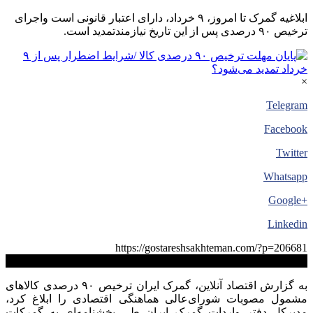
ابلاغیه گمرک تا امروز، ۹ خرداد، دارای اعتبار قانونی است واجرای
ترخیص ۹۰ درصدی پس از این تاریخ نیازمندتمدید است.
×
Telegram
Facebook
Twitter
Whatsapp
+Google
Linkedin
https://gostareshsakhteman.com/?p=206681
کپی لینک
به گزارش اقتصاد آنلاین، گمرک ایران ترخیص ۹۰ درصدی کالاهای
مشمول مصوبات شورای‌عالی هماهنگی اقتصادی را ابلاغ کرد،
مدیرکل دفتر واردات گمرک ایران طی بخشنامه‌ای به گمرکات