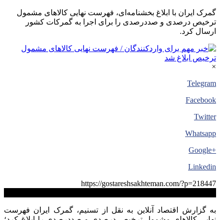
گمرک ایران با ابلاغ بخشنامه‌ای، فهرست نهایی کالاهای مشمول
ترخیص درصدی و صددرصدی را برای اجرا به گمرکات کشور
ارسال کرد.
×
Telegram
Facebook
Twitter
Whatsapp
+Google
Linkedin
https://gostareshsakhteman.com/?p=218447
کپی لینک
به گزارش اقتصاد آنلاین به نقل از تسنیم، گمرک ایران فهرست
نهایی کالاهای مشمول ترخیص درصدی و صددرصدی را ابلاغ کرد؛