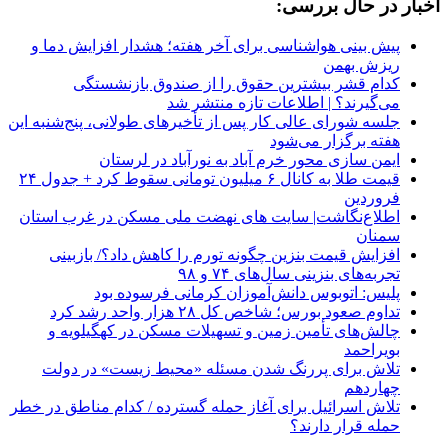
اخبار در حال بررسی:
پیش بینی هواشناسی برای آخر هفته؛ هشدار افزایش دما و
ریزش بهمن
کدام قشر بیشترین حقوق را از صندوق بازنشستگی
می‌گیرند؟ | اطلاعات تازه منتشر شد
جلسه شورای عالی کار پس از تأخیرهای طولانی، پنج‌شنبه این
هفته برگزار می‌شود
ایمن سازی محور خرم آباد به نورآباد در لرستان
قیمت طلا به کانال ۶ میلیون تومانی سقوط کرد + جدول ۲۴
فروردین
اطلاع‌نگاشت| سایت های نهضت ملی مسکن در غرب استان
سمنان
افزایش قیمت بنزین چگونه تورم را کاهش داد؟/ بازبینی
تجربه‌های بنزینی سال‌های ۷۴ و ۹۸
پلیس: اتوبوس دانش‌آموزان کرمانی فرسوده بود
تداوم صعود بورس؛ شاخص کل ۲۸ هزار واحد رشد کرد
چالش‌های تأمین زمین و تسهیلات مسکن در کهگیلویه و
بویراحمد
تلاش برای پررنگ شدن مسئله «محیط زیست» در دولت
چهاردهم
تلاش اسرائیل برای آغاز حمله گسترده / کدام مناطق در خطر
حمله قرار دارند؟