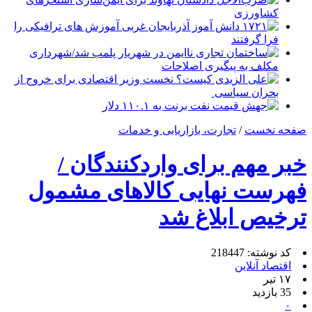
کشاورزی
۱۷۲۱ دانش آموز آذربایجان غربی آموزش های ترافیکی را
فرا گرفتند
ساختمان تجاری ناایمن در شهریار پلمب شد/شهرداری
مکلف به پیگیری اصلاحات
علی الزیدی کیست؟ نخست وزیر اقتصادی برای خروج از
بحران سیاسی
جهش قیمت نفت برنت به ۱۱۰.۱ دلار
صفحه نخست
/
تجارت، بازاریابی و خدمات
خبر مهم برای واردکنندگان /
فهرست نهایی کالاهای مشمول
ترخیص ابلاغ شد
کد نوشته: 218447
اقتصاد آنلاین
۱۷ تیر
35 بازدید
۰