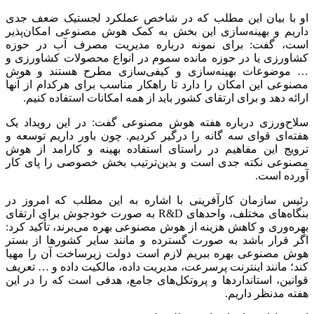
او با بیان این مطلب که در شاخص عملکرد لجستیک ضعف جدی
داریم و بهینه‌سازی این بخش به کمک هوش مصنوعی امکان‌پذیر
است، گفت: برای نمونه درباره مدیریت مصرف آب در حوزه
کشاورزی یا در حوزه مانده سموم در انواع محصولات کشاورزی و
… موضوعات بهینه‌سازی و کیفی‌سازی مطرح هستند و هوش
مصنوعی این امکان را دارد تا راهکار مناسب برای هرکدام از آنها
ارائه دهد و برای ارتقای کشور باید از همه امکانات استفاده کنیم.
سلاح‌ورزی درباره هفته هوش مصنوعی گفت: در این رویداد یک
هفته‌ای قوای سه گانه را درگیر کردیم. چون باور داریم توسعه و
ترویج این مفاهیم در راستای استفاده بهینه و کارامد از هوش
مصنوعی نکته جدی است و بدین‌ترتیب بخش خصوصی را پای کار
آورده است.
رئیس سازمان کارآفرینی با اشاره به این مطلب که امروز در
بنگاه‌های مختلف، واحدهای R&D به صورت خودجوش برای ارتقای
بهره‌وری و کاهش هزینه از هوش مصنوعی بهره می‌برند، تأکید کرد:
اگر قرار باشد به صورت گسترده و مانند سایر کشورها از بستر
هوش مصنوعی بهره ببریم لازم است دولت زیرساخت آن را مهیا
کند؛ مانند اینترنت پرسرعت، مدیریت داده، مالکیت داده و … تعریف
قوانین، استانداردها و پروتکل‌های جامع، هدفی است که را در این
هفته مدنظر داریم.