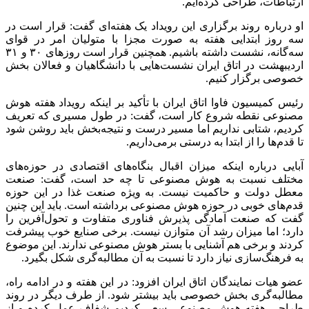
ارتباطات، طراحی کرده‌ایم.
او درباره روند برگزاری این رویداد یک هفته‌ای گفت: قرار است در
سه روز ابتدایی هفته به صورت مجزا با متولیان امر در قوای
سه‌گانه، نشست داشته باشیم. همچنین قرار است روزهای ۳۰ و ۳۱
اردیبهشت در اتاق ایران نشست‌هایی با دانشگاهیان و فعالان بخش
خصوصی برگزار کنیم.
رئیس کمیسیون فاوا اتاق ایران با تأکید بر اینکه رویداد هفته هوش
مصنوعی نقطه شروع کار است، گفت: در طول مسیری که تعریف
کردیم، شتابی نداریم اما مسیر درست و نتیجه‌بخش باید روشن شود
تا قدم‌ها را از ابتدا به درستی برمی‌داریم.
آبایی درباره اینکه میزان اقبال بنگاه‌های اقتصادی در حوزه‌های
مختلف نسبت به هوش مصنوعی تا چه حد است، گفت: صنعت
معطل دولت و حاکمیت نیست. به ویژه صنعت غذا در این حوزه
قدم‌های خوبی در حوزه هوش مصنوعی برداشته است. باید این چنین
گفت که صنعت آمادگی پذیرش فناوری متفاوت و تحول‌آفرین را
دارد؛ اما میزان رشد آن متوازن نیست. برخی صنایع خوب پیشرفت
کردند و برخی هم آشنایی با بستر هوش مصنوعی ندارند. این موضوع
به فرهنگ‌سازی نیاز دارد تا نسبت به آن مطالبه‌گری شکل بگیرد.
عضو هیات نمایندگان اتاق ایران افزود: در این هفته و در ادامه راه،
مطالبه‌گری بخش خصوصی باید بیشتر شود. از طرف دیگر در روند
طراحی هفته هوش مصنوعی سعی کردیم شفاف عمل کرده و از