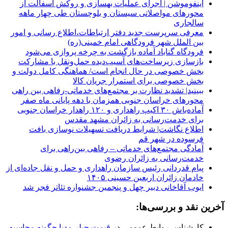
اینفوموشن | اجرای عملیات بهسازی و روکش آسفالت از
محورهای مواصلاتی سیستان و بلوچستان طی چهار ماهه
سالجاری
معرفی سرپرست جدید دفتر ارتباطات،اطلاع رسانی و امور
بین الملل شهر فرودگاهی امام خمینی(ره)
فرودگاه گناباد آماده بازگشت به چرخه پروازی می‌شود
بازسازی زیرساخت‌های آسیب‌دیده حمل‌ونقل با مشارکت
بخش خصوصی در حال انجام است/ هماهنگی کامل دولت و
بخش خصوصی برای استمرار جریان کالا
ببینید| تشدید نظارت بر مجتمع‌های خدماتی-رفاهی بین راهی
محورهای خراسان جنوبی همزمان با دهه پایانی ماه صفر
آماده‌باش ۳۰ اکیپ راهداری و ۱۲۰ راهدار خراسان جنوبی
برای خدمت‌رسانی به زائران مشهد مقدس
اطلاع نگاشت| شرایط دریافت تسهیلات نوسازی بافت
فرسوده در شهر قم
آمادگی مجتمع‌های خدماتی – رفاهی بین‌راهی برای
خدمت‌رسانی به زائران رضوی
پیام قدردانی رئیس سازمان راهداری و حمل و نقل جاده‌ای از
خادمان زائران اربعین حسینی ۱۴۰۵
ایوب آقاخانی دبیر چهل‌ و پنجمین جشنواره تئاتر فجر شد
آخرین نقد و بررسی‌ها:
کارشناس روابط عمومی
در
قیمت چیلر مدیا چگونه محاسبه