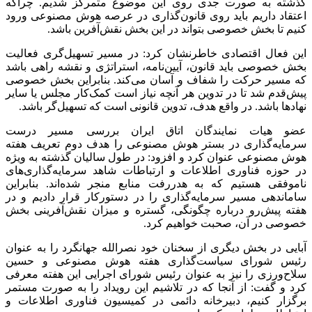
گذشته به صورت جدی روی این موضوع متمرکز شدیم. چراکه
اعتقاد داریم باید روی قانون‌گذاری در عرصه هوش مصنوعی ورود
کنیم تا بخش خصوصی بتواند در این بخش نقش‌آفرین باشد.
این فعال اقتصادی خاطرنشان کرد: در مسیر تسهیل‌گری فعالیت
بخش خصوصی باید قانون، آیین‌نامه، استراتژی و نقشه راهی باشد
که مسیر حرکت را شفاف و آسان می‌کند. بنابراین بخش خصوصی
پیش‌قدم شد تا در تدوین هر آنچه نیاز است کمک‌کار مجلس یا سایر
نهادها باشد. در واقع هدف، تدوین قانونی است که تسهیل‌گر باشد.
عضو هیات نمایندگان اتاق ایران بررسی مسیر درست
سرمایه‌گذاری در بستر هوش مصنوعی را هدف دوم تعریف هفته
هوش مصنوعی عنوان کرد و افزود: در طول سالیان گذشته به ویژه
در حوزه فناوری اطلاعات و ارتباطات شاهد سرمایه‌گذاری‌های
ناموفقی هستیم که به هدررفت منابع منجر شده‌اند. بنابراین
ساماندهی مسیر سرمایه‌گذاری را در دستورکار قرار دادیم و در
هفته پیش‌رو درباره چگونگی، گستره و میزان نقش‌آفرینی بخش
خصوصی در آن، صحبت خواهیم کرد.
آبایی در بخش دیگری از سخنان خود نصرالله جهانگرد را به عنوان
رئیس شورای سیاست‌گذاری هفته هوش مصنوعی و حسین
سلاح‌ورزی را نیز به عنوان رئیس شورای اجرایی این هفته معرفی
کرد و گفت: از آنجا که در تلاشیم این رویداد را به صورت مستمر
برگزار کنیم، دبیرخانه دائمی در کمیسیون فناوری اطلاعات و