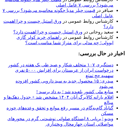
می‌شود؟ بررسی ۷ عامل اصلی
صبافر
در
قیمت چیلر مدیا چگونه محاسبه می‌شود؟ بررسی ۷
عامل اصلی
کارشناس روابط عمومی
در
ورق استیل چیست و چرا اهمیت
دارد؟
سعید روحانی
در
ورق استیل چیست و چرا اهمیت دارد؟
کارشناس روابط عمومی
در
راهنمای خرید کولر گازی
ایوولی؛ چه مدلی برای متراژ شما مناسب است؟
اخبار در حال بررسی:
دستگیری ۱۰۷ متخلف شکار و صید طی یک هفته در کشور
درخواست ایران از عربستان برای افزایش ۵۰۰۰ نفری
سهمیه حج تمتع
میدری: ۱۵ محصول جدید به سبد دارویی کشور افزوده
می‌شود
منابع ملی کشور بلعیده شد ؛ به داد برسید !
اقلام یارانه کالابرگ آبان ۱۴۰۴ مشخص شد + جدول دهک‌ها و
مبالغ
گناباد گام‌به‌گام در مسیر رفع موانع و تحقق وعده‌های حوزه
مسکن
ویدیو | برپایی ۸ ایستگاه صلواتی نوشیدنی گرم در محورهای
مواصلاتی استان چهارمحال وبختیاری