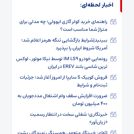
اخبار لحظه‌ای:
راهنمای خرید کولر گازی ایوولی؛ چه مدلی برای
متراژ شما مناسب است؟
ببینید|شرایط بازگشایی تنگه هرمز اعلام شد؛
آمریکا شروط ایران را بپذیرد
رونمایی خودرو IM LS9 توسط نیکا موتور ، لوکس
ترین شاسی بلند EREV در ایران
فروش کوییک S سایپا از امروز آغاز شد؛ جزئیات
ثبت‌نام و شرایط
ضرورت افزایش سقف وام اشتغال مددجویان به
۴۰۰ میلیون تومان
خبرنگاری؛ شغلی سخت در انتظار رسمیت
«زیان‌آور»
اژه‌ای: خبرنگار متعهد، هم‌سنگر رزمندگان پشت