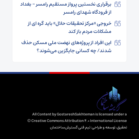
برقراری نخستین پرواز مستقیم رامسر – بغداد
از فرودگاه شهدای رامسر
خروجی «مرکز تحقیقات حلال» باید گره ای از
مشکلات مردم باز کند
این افراد از پروژه‌های نهضت ملی مسکن حذف
شدند/ چه کسانی جایگزین می‌شوند؟
All Content by GostareshSakhteman is licensed under a
Creative Commons Attribution 4.0 International License ©️
تحقیق، توسعه و طراحی:
تیم فنی گسترش‌ساختمان