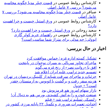
کارشناس روابط عمومی
در
قیمت چیلر مدیا چگونه محاسبه
می‌شود؟ بررسی ۷ عامل اصلی
صبافر
در
قیمت چیلر مدیا چگونه محاسبه می‌شود؟ بررسی ۷
عامل اصلی
کارشناس روابط عمومی
در
ورق استیل چیست و چرا اهمیت
دارد؟
سعید روحانی
در
ورق استیل چیست و چرا اهمیت دارد؟
کارشناس روابط عمومی
در
راهنمای خرید کولر گازی
ایوولی؛ چه مدلی برای متراژ شما مناسب است؟
اخبار در حال بررسی:
تشکیل کمیته اداره غزه / حماس موافقت کرد
ماجرای تجاوز سریالی به پسران نوجوان در پایتخت
افق با «روایت نصر» از رنج غزه می‌گوید
تصمیم جدید ترامپ علیه ایران اعلام شد
جزئیات و ماجرای سرقت شبانه از کلینیک پردیسان در تهران
هزینه سفر رفت و برگشت با اتوبوس به ارمنستان چقدر
است؟ + جدول
بازار سهام امروز هم قرمزپوش بود
صنعت خودرو را به آتش کشیدند، بورس هم به دنبال آن!
زلنسکی تسلیم ترامپ شد + فیلم
احداث، تعمیرات ضروری و تکمیل ۲۲ پایانه مرزی کشور در