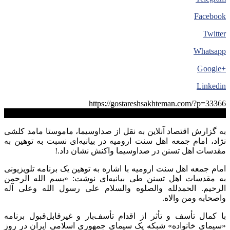
Facebook
Twitter
Whatsapp
+Google
Linkedin
https://gostareshsakhteman.com/?p=33366
کپی لینک
به گزارش اقتصاد آنلاین به نقل از صداوسیما، ماموستا مامد کلشی
نژاد، امام جمعه اهل سنت ارومیه در بیانیه‌ای نسبت به توهین به
مقدسات اهل تسنن در صداوسیما واکنش نشان داد.!
امام جمعه اهل سنت ارومیه با اشاره به توهین یک برنامه تلویزیونی
به مقدسات اهل تسنن طی بیانیه‌ای نوشت: «بسم الله الرحمن
الرحیم. الحمدلله والصلوه والسلام علی رسول الله وعلی آله
واصحابه ومن والاه.
با کمال تأسف و تأثر از اقدام تأسف‌بار و غیرقابل‌قبول برنامه
«سیمای خانواده» شبکه یک سیمای جمهوری اسلامی ایران در روز