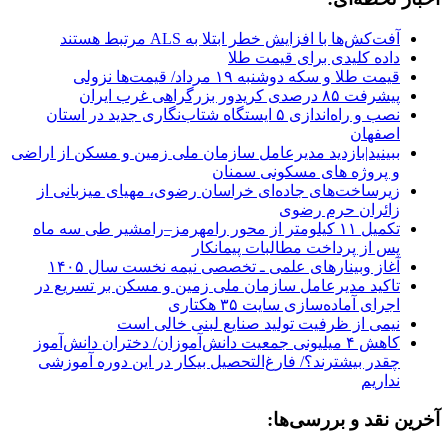
آفت‌کش‌ها با افزایش خطر ابتلا به ALS مرتبط هستند
داده کلیدی برای قیمت طلا
قیمت طلا و سکه دوشنبه ۱۹ مرداد/ قیمت‌ها نزولی
پیشرفت ۸۵ درصدی کریدور بزرگراهی غرب ایران
نصب و راه‌اندازی ۵ ایستگاه شتاب‌نگاری جدید در استان
اصفهان
ببینید|بازدید مدیرعامل سازمان ملی زمین و مسکن از اراضی
و پروژه های مسکونی سمنان
زیرساخت‌های جاده‌ای خراسان رضوی، مهیای میزبانی از
زائران حرم رضوی
تکمیل ۱۱ کیلومتر از محور رامهرمز–رامشیر طی سه ماه
پس از پرداخت مطالبات پیمانکار
آغاز وبینارهای علمی ـ تخصصی نیمه نخست سال ۱۴۰۵
تاکید مدیرعامل سازمان ملی زمین و مسکن بر تسریع در
اجرای آماده‌سازی سایت ۳۵ هکتاری
نیمی از ظرفیت تولید صنایع لبنی خالی است
کاهش ۴ میلیونی جمعیت دانش‌آموزان/ دختران دانش‌آموز
چقدر بیشترند؟/ فارغ‌التحصیل بیکار در این دوره آموزشی
نداریم
آخرین نقد و بررسی‌ها: