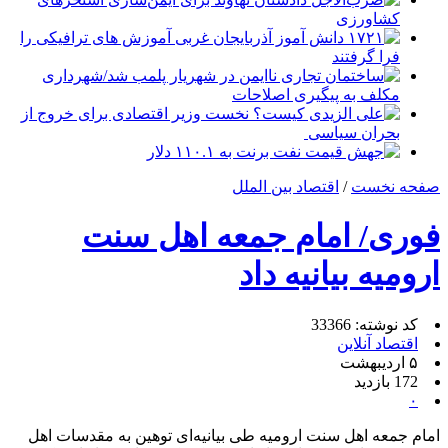
کشاورزی
۱۷۲۱ دانش آموز آذربایجان غربی آموزش های ترافیکی را
فرا گرفتند
ساختمان تجاری ناایمن در شهریار پلمب شد/شهرداری
مکلف به پیگیری اصلاحات
علی الزیدی کیست؟ نخست وزیر اقتصادی برای خروج از
بحران سیاسی
جهش قیمت نفت برنت به ۱۱۰.۱ دلار
صفحه نخست
/
اقتصاد بین الملل
فوری/ امام جمعه اهل سنت
ارومیه بیانیه داد
کد نوشته: 33366
اقتصاد آنلاین
۵ اردیبهشت
172 بازدید
۰
امام جمعه اهل سنت ارومیه طی بیانیه‌ای توهین به مقدسات اهل