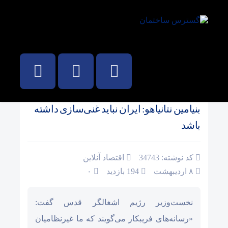
صفحه نخست
/
اقتصاد بین الملل
بنیامین نتانیاهو: ایران نباید غنی‌سازی داشته
باشد
کد نوشته: 34743
اقتصاد آنلاین
۸ اردیبهشت
194 بازدید
۰
نخست‌وزیر رژیم اشغالگر قدس گفت:
«رسانه‌های فریبکار می‌گویند که ما غیرنظامیان