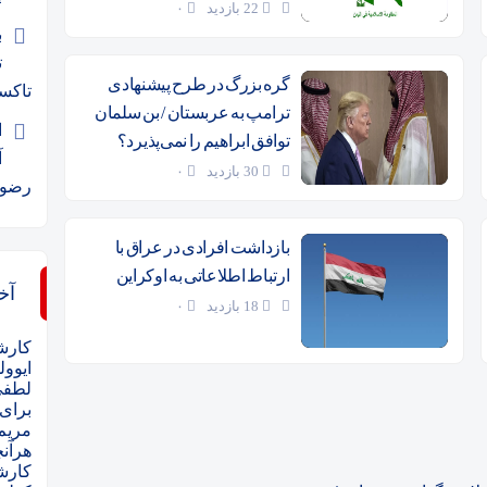
22 بازدید
۰
ب
ت
گره بزرگ در طرح پیشنهادی
تاکس
ترامپ به عربستان / بن سلمان
ا
توافق ابراهیم را نمی‌پذیرد؟
آ
30 بازدید
۰
رضو
بازداشت افرادی در عراق با
ارتباط اطلاعاتی به اوکراین
آخ
18 بازدید
۰
کارش
ایوو
لطفی
برای
مریم
هرآنچ
کارش