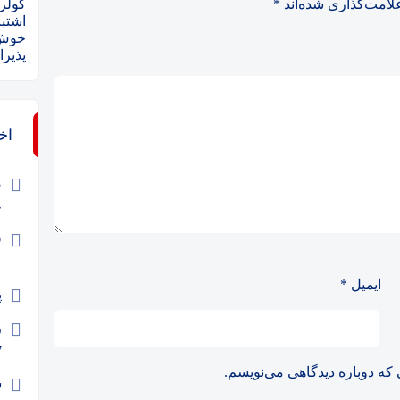
لامت‌گذاری شده‌اند
*
کولر 
اشتبا
خوش 
پذیرا
اخ
ص
ج
۶
ایمیل
*
پ
ر
7
 که دوباره دیدگاهی می‌نویسم.