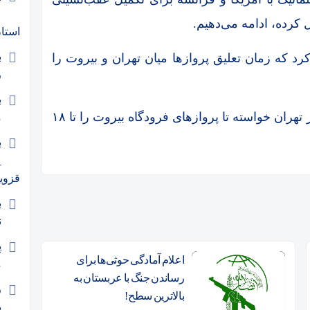
ع
کرده، ادامه می‌دهیم.
استا
ب
رد که زمان تعلیق پروازها میان تهران و بیروت را
ر
ب
هواپیمایی ایران پیشتر اعلام کرده بود که لبنان از تهران خواسته تا پروازهای فرودگاه بیروت را تا ۱۸
م
ب
_
قزوی
ب
ن
پ
اعلام آمادگی حوثی‌ها برای
م
رساندن جنگ با عربستان به
ر
بالاترین سطح!
ب