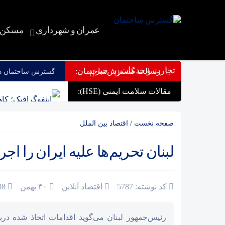
عمران و شهرداری
مسکن و
تجارت و خدمات
خبر
رسالت گسترش‌ساختمان:
گسترش ساختمان دری
مقالات سلامت ایمنی (HSE):
اینفوگرافیک؛ کا
۵۳ درصد جان‌باختگان سوانح رانندگی اصفهان موتورسوار هستند
صفحه نخست
/
اقتصاد بین الملل
نصرالهی: ۳۷۳ تأییدیه ایمنی آسانسور در استان مرکزی صادر شد
لبنان تحریم‌ها علیه ایران را اجر
ضرب‌الاجل دادس
۱۷۲۱ دانش آموز آذربایجان غربی آموزش های ترافیکی را فرا گرفتند
کد نوشته: 5787
اقتصاد آنلاین
۳۰ بهمن
188 بازدید
ساختمان تجاری 
رئیس‌جمهور لبنان می‌گوید اقدامات اتخاذ شده درباره
علی الزیدی کیس