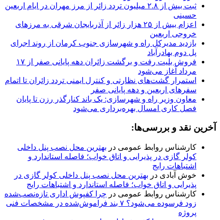
ثبت بیش از ۲.۸ میلیون تردد زائر از مرز مهران در ایام اربعین
حسینی
اعزام بیش از ۲۵ هزار زائر از آذربایجان شرقی به مرزهای
خروجی اربعین
بازدید مدیرکل راه و شهرسازی جنوب کرمان از روند اجرای
پل دوم بهادرآباد
فروش بلیت رفت و برگشت زائران دهه پایانی صفر از ۱۷
مرداد آغاز می‌شود
استمرار گشت‌های نظارتی و کنترل ایمنی تردد زائران تا اتمام
سفرهای اربعین و دهه پایانی صفر
معاون وزیر راه و شهرسازی: یک باند کنارگذر رزن تا پایان
فصل کاری امسال بهره‌برداری می‌شود
آخرین نقد و بررسی‌ها:
کارشناس روابط عمومی
در
بهترین محل نصب پنل داخلی
کولر گازی در پذیرایی و اتاق خواب؛ فاصله استاندارد و
اشتباهات رایج
خوش آبادی
در
بهترین محل نصب پنل داخلی کولر گازی در
پذیرایی و اتاق خواب؛ فاصله استاندارد و اشتباهات رایج
کارشناس روابط عمومی
در
چرا کفپوش اداری تازه‌نصب‌شده
زود فرسوده می‌شود؟ ۷ بند فراموش‌شده در مشخصات فنی
پروژه