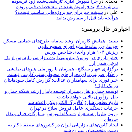
مجیدی
در
چرا کفپوش اداری تازه‌نصب‌شده زود فرسوده
می‌شود؟ ۷ بند فراموش‌شده در مشخصات فنی پروژه
علی
در
شیشه خم برای چه پروژه‌هایی مناسب نیست؟
هرآنچه باید قبل از سفارش بدانید
اخبار در حال بررسی:
ببینید | همایش کاربران ارشد سامانه طرح‌های حمایتی مسکن
جوسازی رسانه‌ها مانع اجرای صحیح قانون
ریزش ۱۰۴ هزار واحدی شاخص بورس
جشن ارزی در بورس/ پیش‌بینی آینده بازار سرمایه پس از تک
نرخی شدن ارز
برگزاری «بهار سنگلج» همزمان با روز ملی هنرهای نمایشی
راهکار ضربتی برای بحران‌های محیط‌زیستی کارساز نیست
خبر فوری برای سهامداران عدالت: گزارش کامل سودهایتان
در یک کلیک!
توسعه حمل و نقل، پیشران توسعه پایدار | رشد شبکه حمل و
نقل ارزآوری بالایی خواهد داشت
تاریخ قطعی شارژ کالابرگ الکترونیکی اعلام شد
جزئیات دستگیری عامل فروش سلاح در تهران
ورود بیش از سه هزار دستگاه اتوبوس به ناوگان حمل و نقل
جاده‌ای
ایجاد کانون‌های بازاریابی ایران در کشورهای منطقه| کار به
دست متخصصان سپرده شود