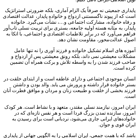
پایداری جمعیتی نه صرفاً یک الزام آماری، بلکه ضرورتی استراتژیک
است که از پیوند ناگسستنی ازدواج و خانواده پایدار، عدالت اقتصادی
و رفاه خانواده، مشارکت اجتماعی و…، نشأت می‌گیرد. خانواده
پایدار، به مثابه هسته اولیه جامعه، بستری برای تربیت نسلی تاب‌آور
فراهم می‌آورد که در برابر تلاطمات اقتصادی و اجتماعی، با اتکا به
اصول عدالت‌محور، مقاومت نشان دهد.
آموزه های اسلام تشکیل خانواده و فرزند آوری را نه تنها عامل
مشکلات معیشتی نمی داند، بلکه رونق معیشتی پس از ازدواج و
صاحب فرزند شدن را به واسطه تلاش و برکت همراه آن تضمین
کرده است.
انسان موجودی اجتماعی و دارای عاطفه است و از ابتدای خلقت در
بستر خانواده قرار داشته و پرورش می یابد. والد بودن و داشتن
فرزند بخشی از خلقت و طبیعت زنان و مردان و موافق فطرت آنان
است.
ایران امروز، نیازمند نسلی مقتدر، متعهد و با نشاط است. هر کودک
امروز، سازنده تمدن بزرگ فردا است و هر نفس تازه‌ای که در
خانواده‌های ایرانی جاری می‌شود، نردبانی است برای رسیدن به
ایران قوی و جوان.
باشد که با همت جمعی، ایران اسلامی را به الگویی جهانی از پایداری