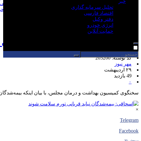
خبر
ساختمان تجاری ناایمن در شهریار پلمب شد/شهرداری مکلف 
تحلیل سرمایه گذاری
علی الزیدی کیست؟ نخست وزیر اقتصادی برای خروج از ب
اقتصاد فارسی
جهش قیمت نفت برنت به ۱۱۰.۱ دلار
دفتر وکیل
انرژی خودرو
صفحه نخست
/
پزشکی، بهداشت و سلامت
حمایت آنلاین
اسحاقی: بیمه‌شدگان نباید قربانی
کد نوشته: 203200
مهر نیوز
۲۹ اردیبهشت
49 بازدید
۰
سخنگوی کمیسیون بهداشت و درمان مجلس، با بیان اینکه بیمه‌شدگان 
×
Telegram
Facebook