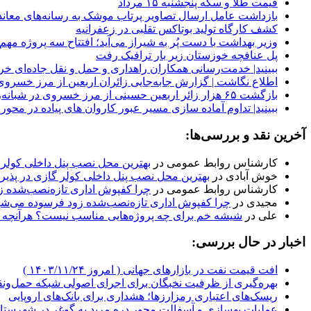
قیمت طلا و سکه پنجشنبه ۱۵ مرداد
بازداشت عامل ارسال تصاویر پرتاب موشک به رسانه‌های معاند 
کشف کارگاه تولید بوتاکس تقلبی در زعفرانیه
وزیر بهداشت با دست پُر به شیراز می‌آید؛ افتتاح سه پروژه مه
پل عنافچه خوزستان زیر بار ترافیک رفت
ببینید| خدمت‌رسانی همکاران راهداری و حمل و نقل جاده‌ای خر
️اطلاع نگاشت | گزارش جابه‌جایی زائران اربعین از مرز خسروی
️بازگشت ۶۵ هزار زائر اربعین حسینی از مرز خسروی در شبانه‌روز گذشته
ببینید| تداوم آماده سازی مسیر عبور کاروان های پیاده در محور
آخرین نقد و بررسی‌ها:
کارشناس روابط عمومی
در
بهترین محل نصب پنل داخلی کولر گا
خوش آبادی
در
بهترین محل نصب پنل داخلی کولر گازی در پذیرای
کارشناس روابط عمومی
در
چرا کفپوش اداری تازه‌نصب‌شده زود فرسوده می‌شود؟ ۷ ب
مجیدی
در
چرا کفپوش اداری تازه‌نصب‌شده زود فرسوده می‌شود؟ ۷ بند فراموش‌شده در مشخصات فنی
علی
در
شیشه خم برای چه پروژه‌هایی مناسب نیست؟ هرآنچه با
اخبار در حال بررسی:
افت قیمت نفت در بازارهای جهانی ( امروز ۱۴۰۳/۱۱/۲۴ )
بهره‌گیری از ظرفیت نخبگان برای اجرای اصولی شبکه حمل‌و
ریسک‌های اعتباری رمزارزها؛ هشداری برای بانک‌های اروپایی
عملیات بهسازی و آسفالت محور دره مرید به گوغر در شهرستا