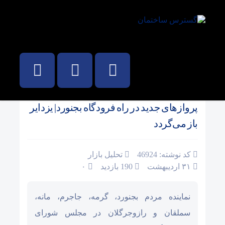
صفحه نخست
/
اخبار
پروازهای جدید در راه فرودگاه بجنورد| یزدایر
باز می‌گردد
کد نوشته: 46924
تحلیل بازار
۳۱ اردیبهشت
190 بازدید
۰
نماینده مردم بجنورد، گرمه، جاجرم، مانه،
سملقان و رازوجرگلان در مجلس شورای