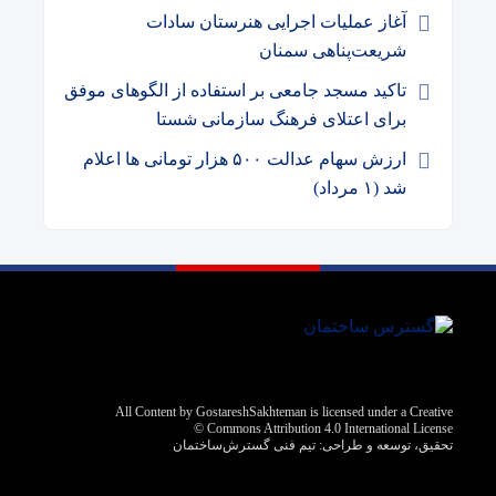
آغاز عملیات اجرایی هنرستان سادات
شریعت‌پناهی سمنان
تاکید مسجد جامعی بر استفاده از الگو‌های موفق
برای اعتلای فرهنگ سازمانی شستا
ارزش سهام عدالت ۵۰۰ هزار تومانی ها اعلام
شد (۱ مرداد)
All Content by GostareshSakhteman is licensed under a Creative
Commons Attribution 4.0 International License ©️
تحقیق، توسعه و طراحی:
تیم فنی گسترش‌ساختمان