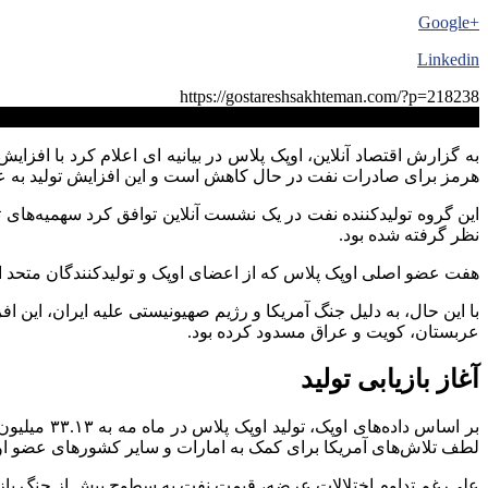
+Google
Linkedin
https://gostareshsakhteman.com/?p=218238
کپی لینک
به گزارش اقتصاد آنلاین، اوپک پلاس در بیانیه ای اعلام کرد با اف
هرمز برای صادرات نفت در حال کاهش است و این افزایش تولید به ع
نظر گرفته شده بود.
هفت عضو اصلی اوپک پلاس که از اعضای اوپک و تولیدکنندگان متحد از جمله روسیه تشکیل 
با این حال، به دلیل جنگ آمریکا و رژیم صهیونیستی علیه ایران، این 
عربستان، کویت و عراق مسدود کرده بود.
آغاز بازیابی تولید
لطف تلاش‌های آمریکا برای کمک به امارات و سایر کشورهای عضو اوپک
علی‌رغم تداوم اختلالات عرضه، قیمت نفت به سطوح پیش از جنگ باز