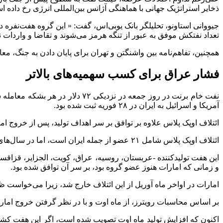
ذخایر استراتژیک جهانی با هماهنگی آژانس بین‌المللی انرژی رخ داده ا
جیووانی استاونو، تحلیلگر بانک یوبی‌اس، گفت: « این گروه هفت‌نفره د
تعداد نفتکش موفق به عبور از تنگه هرمز می‌شوند و تقاضا و واردات 
همچنین، تفاهم‌نامه‌ بین واشنگتن و تهران برای پایان دادن به جنگ،
فشار عراق برای کسب سهمیه‌های بالاتر
آمریکا و اسرائیل به ایران در ۲۸ فوریه ثبت شده بود.
ائتلاف اوپک پلاس علاوه بر توافق بر سر اهداف تولید، پس از خروج اما
ائتلاف اوپک پلاس شامل ۲۱ عضو از جمله ایران است، اما در سال‌های اخیر تنها هفت کشور و امارات تا پیش از خروجش، در مدیریت ماهانه تولید مشارکت داشته‌اند.
و زمانی که امارات هنوز عضو گروه بود، بر سر آن توافق شده بود.
امارات در اواخر ماه آوریل از این ائتلاف خارج شد، زیرا می‌خواست ظ
بر اساس محاسبات رویترز، از ماه اوت و با در نظر گرفتن خروج امارات از اول ماه مه، هفت عضو اصلی همچنان حدود ۳۷۹ ه