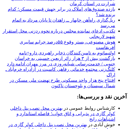
شرارت در استان کرمان
بازده صندوق‌های املاک در برابر جهش قیمت مسکن؛ کدام
برنده شد؟
ریل‌گذاری راه‌آهن چابهار ــ زاهدان تا پایان مرداد به اتمام
می‌رسد
تکذیب ادعای نماینده مجلس درباره نحوه ردزنی محل استقرار
شهید لاریجانی
هوش مصنوعی، بستر وقوع ۵۵درصد جرایم سایبری
آفریقاست
اولتیماتوم به تامین‌کنندگان ذخایر راهبردی دارو+نامه
بازگشت بیش از ۳ هزار زائر اربعین حسینی به خراسان
جنوبی / خدمت‌رسانی شبانه‌روزی در مرز مهران ادامه دارد
کلنگ‌زنی مجتمع خدماتی رفاهی کاسیت در آزادراه خرم‌آباد ـ
اراک
افتتاح پنج هزار واحد مسکونی طرح نهضت ملی مسکن در
شمال سیستان و بلوچستان تاکنون
آخرین نقد و بررسی‌ها:
کارشناس روابط عمومی
در
بهترین محل نصب پنل داخلی
کولر گازی در پذیرایی و اتاق خواب؛ فاصله استاندارد و
اشتباهات رایج
خوش آبادی
در
بهترین محل نصب پنل داخلی کولر گازی در