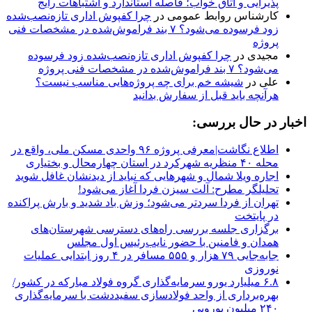
پذیرایی و اتاق خواب؛ فاصله استاندارد و اشتباهات رایج
کارشناس روابط عمومی
در
چرا کفپوش اداری تازه‌نصب‌شده
زود فرسوده می‌شود؟ ۷ بند فراموش‌شده در مشخصات فنی
پروژه
مجیدی
در
چرا کفپوش اداری تازه‌نصب‌شده زود فرسوده
می‌شود؟ ۷ بند فراموش‌شده در مشخصات فنی پروژه
علی
در
شیشه خم برای چه پروژه‌هایی مناسب نیست؟
هرآنچه باید قبل از سفارش بدانید
اخبار در حال بررسی:
اطلاع نگاشت|معرفی پروژه ۹۶ واحدی مسکن ملی، واقع در
محله ۴۰ منظریه شهرکرد در استان چهارمحال و بختیاری
اجاره ویلا شمال و شهرهایی که نباید از دیدنشان غافل شوید
تحلیلگر مطرح: آلت سیزن فردا آغاز می‌شود!
تهران از فردا سردتر می‌شود؛ وزش باد شدید و بارش پراکنده
در پایتخت
برگزاری جلسه بررسی راه‌های دسترسی شهرستان‌های
همدان و فامنین با حضور نایب‌رئیس اول مجلس
جابه‌جایی ۷۹ هزار و ۵۵۵ مسافر در ۴ روز ابتدایی عملیات
نوروزی
۶.۸ میلیارد یورو سرمایه‌گذاری گروه فولاد مبارکه در کشور/
بهره‌برداری از واحد فولادسازی سفیددشت با سرمایه‌گذاری
۲۴۰ میلیون یورویی