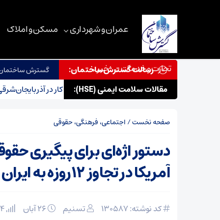
عمران و شهرداری
مسکن و املاک
تجارت و خدمات
خبر
رسالت گسترش‌ساختمان:
گسترش ساختمان در
مقالات سلامت ایمنی (HSE):
اینفوگرافیک؛ کاهش جان‌باختگان حوادث کار در آذربایجان‌شرقی
صفحه نخست
/
اجتماعی، فرهنگی، حقوقی
دستور اژه‌ای برای پیگیری حقو
آمریکا در تجاوز ۱۲روزه به ایران
کد نوشته: 130587
تسنیم
۲۶ آبان
134 بازدید