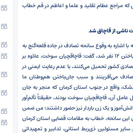
تی که مراجع عظام تقلید و علما و اعاظم در قم خطاب
 ناشی از قاچاق شد
ا اشاره به وقوع سانحه تصادف در جاده قلعه‌گنج به
رمشک در جنوب استان کرمان که منجر به جان باختن ۱۲ نفر شد، گفت: قاچاقچیان سوخت، علاوه بر
صادی کشور تحمیل می‌کنند، با عدم رعایت ایمنی در
تصادف می‌آفرینند و سبب جان‌باختن هم‌وطنان ما
رمشک، واقع در جنوب استان کرمان که منجر به جان
وول عامل آن، قاچاقچیان سوخت بودند، حقیقتاً تألم‌آور
؛ حسب گزارش واصله، میان جان‌باختگان، ۲ دانش‌آموز و یک زن باردار نیز حضور داشتند؛ من ضمن
ان این سانحه، خطاب به مقامات قضایی استان کرمان
ایر مسئولین ذی‌ربط استانی، تدابیر و تمهیداتی