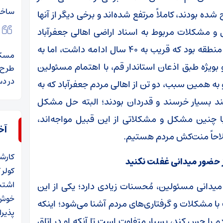
ساخت
 بودند، کاملاً مرتفع شده‌اند و برخی دیگر از آنها
ل و مشکلات مربوط به اسناد اراضی اهالی جعفرآباد
استان قم و مشکلات کشاورزان و دامداران این منطقه بود که قریب به ۴۰ سال ادامه داشت، اما به
مسکن 
یژه طبق اذعان استاندار قم، با اهتمام مسئولین
طرح 
در د
 همین سبب، دو تن از اهالی مردم جعفرآباد که به
ند بسیار خرسند و قدردان بودند؛ البته حل مشکل
با چنین مشکل و مشکلاتی از این قبیل مواجه‌اند،
آخ
لاحاً منت‌کش مردم هستیم.
کارش
 حضور میدانی غفلت نکنید
کولر 
اشتب
 میدانی مسئولین، مُحسنات زیادی دارد؛ یکی از این
خوش 
 مشکلات و گرفتاری‌های مردم آشنا می‌شود؛ اینکه
پذیرا
م را حس کند، بسیار متفاوت است تا آنکه او در اتاق