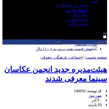
خبر
نصرالهی: ۳۷۳ تأییدیه ایمنی آسانسور در استان مرکزی
تحلیل سرمایه گذاری
صادر شد
اقتصاد فارسی
ضرب‌الاجل دادستان نهاوند برای ایمن‌سازی استخرهای
دفتر وکیل
کشاورزی
انرژی خودرو
۱۷۲۱ دانش آموز آذربایجان غربی آموزش های ترافیکی را
حمایت آنلاین
فرا گرفتند
ساختمان تجاری ناایمن در شهریار پلمب شد/شهرداری
مکلف به پیگیری اصلاحات
علی الزیدی کیست؟ نخست وزیر اقتصادی برای خروج از
بحران سیاسی
جهش قیمت نفت برنت به ۱۱۰.۱ دلار
صفحه نخست
/
اجتماعی، فرهنگی، حقوقی
هیئت‌مدیره جدید انجمن عکاسان
سینما معرفی شدند
کد نوشته: 140650
مهر نیوز
۲۰ آذر
93 بازدید