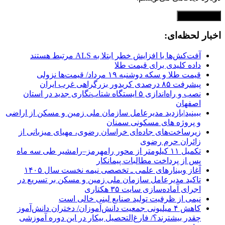
اخبار لحظه‌ای:
آفت‌کش‌ها با افزایش خطر ابتلا به ALS مرتبط هستند
داده کلیدی برای قیمت طلا
قیمت طلا و سکه دوشنبه ۱۹ مرداد/ قیمت‌ها نزولی
پیشرفت ۸۵ درصدی کریدور بزرگراهی غرب ایران
نصب و راه‌اندازی ۵ ایستگاه شتاب‌نگاری جدید در استان
اصفهان
ببینید|بازدید مدیرعامل سازمان ملی زمین و مسکن از اراضی
و پروژه های مسکونی سمنان
زیرساخت‌های جاده‌ای خراسان رضوی، مهیای میزبانی از
زائران حرم رضوی
تکمیل ۱۱ کیلومتر از محور رامهرمز–رامشیر طی سه ماه
پس از پرداخت مطالبات پیمانکار
آغاز وبینارهای علمی ـ تخصصی نیمه نخست سال ۱۴۰۵
تاکید مدیرعامل سازمان ملی زمین و مسکن بر تسریع در
اجرای آماده‌سازی سایت ۳۵ هکتاری
نیمی از ظرفیت تولید صنایع لبنی خالی است
کاهش ۴ میلیونی جمعیت دانش‌آموزان/ دختران دانش‌آموز
چقدر بیشترند؟/ فارغ‌التحصیل بیکار در این دوره آموزشی