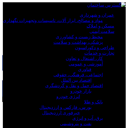
×
عمران و شهرداری
مواد و مصالح، ابزار آلات، تاسیسات وتجهیزات نگهداری
عمران و شهرداری
مسکن و املاک
مسکن و املاک
سلامت ایمنی
سلامت ایمنی
محیط زیست و کشاورزی
طراحی و دکوراسیون
پزشکی، بهداشت و سلامت
تجارت و خدمات
طراحی و دکوراسیون
خبر
تجارت و خدمات
کار، اشتغال و تعاون
آموزشی و عمومی
فناوری
اجتماعی، فرهنگی، حقوقی
×
اقتصاد بین الملل
رسالت گسترش‌ساختمان:
اقتصاد حمل و نقل و گردشگری
گسترش ساختمان دریچه‌ای به آینده صنعت ساخت و ساز است و
بازار خودرو
می‌تواند راهنمای مطمئن شما در دنیای مدرن معماری باشد.
انرژی خودرو
مقالات سلامت ایمنی (HSE):
بانک و طلا
بورس، فارکس و ارزدیجیتال
اینفوگرافیک؛ کاهش جان‌باختگان حوادث کار در
خبرفوری ارزدیجیتال
آذربایجان‌شرقی
برق، آب و انرژی
۵۳ درصد جان‌باختگان سوانح رانندگی اصفهان موتورسوار
نفت و پتروشیمی
هستند