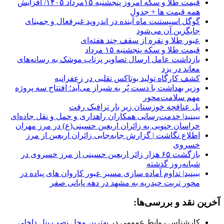
قیمت طلا و سکه امروز پنجشنبه ۱۵مرداد ۱۴۰۵/ افزایش
همه قیمت ها + جدول
گوگل اسیستنت ماه آینده در اندروید غیرفعال و جمینای
جایگزین آن می‌شود
عبور طلا و نقره از سقف چند هفته‌ای
قیمت طلا و سکه پنجشنبه ۱۵ مرداد
بازداشت عامل ارسال تصاویر پرتاب موشک به رسانه‌های
معاند در یزد
کشف کارگاه تولید بوتاکس تقلبی در زعفرانیه
وزیر بهداشت با دست پُر به شیراز می‌آید؛ افتتاح سه پروژه
مهم سلامت‌محور
پل عنافچه خوزستان زیر بار ترافیک رفت
ببینید| خدمت‌رسانی همکاران راهداری و حمل و نقل جاده‌ای
خراسان جنوبی به زائران اربعین حسینی(ع) در مرز مهران
️اطلاع نگاشت | گزارش جابه‌جایی زائران اربعین از مرز
خسروی
️بازگشت ۶۵ هزار زائر اربعین حسینی از مرز خسروی در
شبانه‌روز گذشته
ببینید| تداوم آماده سازی مسیر عبور کاروان های پیاده در
محور تربت حیدریه به مشهد در دهه پایانی صفر
آخرین نقد و بررسی‌ها:
کارشناس روابط عمومی
در
بهترین محل نصب پنل داخلی