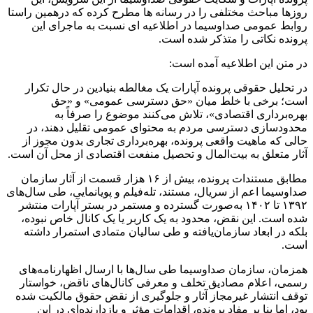
روزها مباحث مختلفی را در رسانه ها مطرح کرده که درهمین راستا
روابط عمومی صداوسیما در اطلاعیه ای نسبت به ماجرای این
پرونده نکاتی را متذکر شده است.
در متن این اطلاعیه آمده است:
در تحلیل حقوقی پرونده آپارات یک مغالطه بنیادین در حال تکرار
است؛ برخی با خلط میان «حق دسترسی عمومی» و «حق
بهره‌برداری اقتصادی»، تلاش می‌کنند موضوع را صرفاً به
محدودسازی دسترسی مردم به محتوای عمومی تقلیل دهند، در
حالی که ماهیت واقعی پرونده، بهره‌برداری تجاری بدون مجوز از
آثار متعلق به بیت‌المال و تحصیل منفعت اقتصادی از محل آن است.
مطابق مستندات پرونده، بیش از ۱۶ هزار قسمت از آثار سازمان
صداوسیما اعم از سریال، مستند، تله‌فیلم و پویانمایی، طی سال‌های
۱۳۹۲ تا ۱۴۰۲ به‌صورت گسترده و مستمر در بستر آپارات منتشر
شده است. این نقض، محدود به یک کاربر یا یک کانال خاص نبوده،
بلکه در ابعاد سازمان‌یافته و طی سالیان متمادی استمرار داشته
است.
همزمان، سازمان صداوسیما طی سال‌ها با ارسال اظهارنامه‌های
رسمی، اعلام مصادیق تخلف و معرفی کانال‌های ناقض، خواستار
توقف انتشار غیرمجاز آثار و جلوگیری از نقض حقوق مالکیت شده
بود، اما بنا بر مفاد پرونده، اقدامات مؤثر و بازدارنده‌ای در این