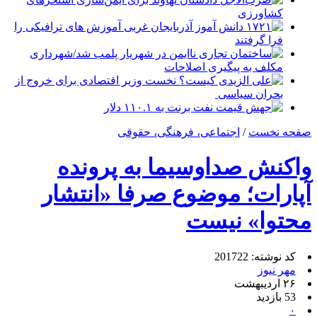
کشاورزی
۱۷۲۱ دانش آموز آذربایجان غربی آموزش های ترافیکی را
فرا گرفتند
ساختمان تجاری ناایمن در شهریار پلمب شد/شهرداری
مکلف به پیگیری اصلاحات
علی الزیدی کیست؟ نخست وزیر اقتصادی برای خروج از
بحران سیاسی
جهش قیمت نفت برنت به ۱۱۰.۱ دلار
صفحه نخست
/
اجتماعی، فرهنگی، حقوقی
واکنش صداوسیما به پرونده
آپارات؛ موضوع صرفا «انتشار
محتوا» نیست
کد نوشته: 201722
مهر نیوز
۲۶ اردیبهشت
53 بازدید
۰