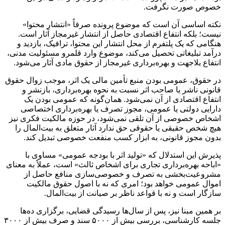
خصوص صورت نگرفت.
نکته اساسی آن است که موضوع پرونده صرفاً «انتشار محتوا»
نیست؛ بلکه انتفاع اقتصادی حاصل از انتشار غیرمجاز آثار است.
هنگامی که یک پلتفرم از محل انتشار این محتوا، ترافیک، بازدید و
درآمد تبلیغاتی تحصیل می‌کند، موضوع وارد قلمرو مسئولیت مدنی،
انتفاع بلاجهت و بهره‌برداری غیرمجاز از حقوق مادی آثار می‌شود.
در حقوق، عمومی بودن منبع تأمین مالی یک اثر، موجب زوال حقوق
قانونی ناشر یا صاحب اثر نسبت به نحوه بهره‌برداری، بازنشر و
انتفاع اقتصادی از آن نمی‌شود. همان‌گونه که عمومی بودن یک
دارایی دولتی یا عمومی، مجوز تصرف یا بهره‌برداری اختصاصی
اشخاص خصوصی از آن تلقی نمی‌شود، در حوزه مالکیت فکری نیز
هیچ شخص حقیقی یا حقوقی حق ندارد آثار متعلق به بیت‌المال را
بدون مجوز قانونی، به ابزار کسب منفعت خصوصی تبدیل کند.
پذیرش این استدلال که «تولید اثر با بودجه عمومی» مساوی با
«اباحه بهره‌برداری تجاری برای اشخاص ثالث» است، عملاً به معنای
مشروعیت‌بخشی به تصرف و خصوصی‌سازی منافع حاصل از
اموال عمومی خواهد بود؛ امری که نه با اصول حقوق مالکیت
سازگار است و نه با قواعد ناظر بر صیانت از بیت‌المال.
بر همین مبنا نیز، پس از سال‌ها رسیدگی قضایی، برگزاری ده‌ها
جلسه کارشناسی، بررسی بیش از ۵۰۰۰ سند و صرف بیش از ۳۰۰۰