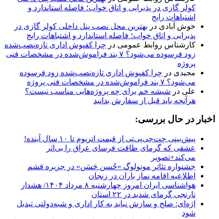
کولر گازی در پذیرایی و اتاق خواب؛ فاصله استاندارد و
اشتباهات رایج
خوش آبادی
در
بهترین محل نصب پنل داخلی کولر گازی در
پذیرایی و اتاق خواب؛ فاصله استاندارد و اشتباهات رایج
کارشناس روابط عمومی
در
چرا کفپوش اداری تازه‌نصب‌شده
زود فرسوده می‌شود؟ ۷ بند فراموش‌شده در مشخصات فنی
پروژه
مجیدی
در
چرا کفپوش اداری تازه‌نصب‌شده زود فرسوده
می‌شود؟ ۷ بند فراموش‌شده در مشخصات فنی پروژه
علی
در
شیشه خم برای چه پروژه‌هایی مناسب نیست؟
هرآنچه باید قبل از سفارش بدانید
اخبار در حال بررسی:
پیش‌بینی چت‌جی‌پی‌تی از قیمت اتریوم تا ۱۰ سال آینده!
عشقی که گرمای طاقت فرسای عراق را بی‌اثر
می‌کند+تصویر
جشنواره تئاتر مونولوگ «حُسن حَسَن» در جزیره قشم
اطلاعیه اقامه نماز باران در زنجان
هواشناسی ایران امروز چهارشنبه ۸ مرداد ۱۴۰۴/ هشدار
نارنجی گرمای شدید در ۲۲ استان
اژه‌ای: صلح و سازش نباید به کار اداری و شبه‌دولتی تبدیل
شود