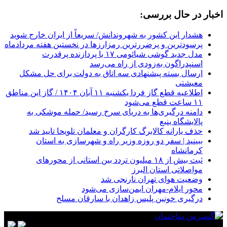
اخبار در حال بررسی:
هشدار این کشور به شهروندانش/ سریعاً از ایران خارج شوید
پرسودترین و پرضررترین رمزارزها در نخستین هفته مردادماه
مدل جدید گوشی شیائومی ۱۷ با پردازنده پرقدرت
اسنپدراگون به‌زودی از راه می‌رسد
ارسال بسته پیشنهادی سه اتاق به دولت برای حل مشکل
معیشتی
اطلاعیه قطع گاز فردا یکشنبه ۱۱ آبان ۱۴۰۴ / گاز این مناطق
۱۱ ساعت قطع می‌شود
دامنه درگیری‌ها به دریای سرخ رسید/ حمله موشکی به
پالایشگاه ینبع
حذف یارانه کالابرگ کارگران و معلمان تلویحا تایید شد
ببینید | سفر دو روزه وزیر راه و شهرسازی به استان
کرمانشاه
ثبت بیش از ۱۸ میلیون تردد بین استانی از محورهای
مواصلاتی استان البرز
وضعیت هوای تهران نارنجی شد
محور ایلام-مهران ایمن‌سازی می‌شود
درگیری خونین پلیس زاهدان با سارقان مسلح