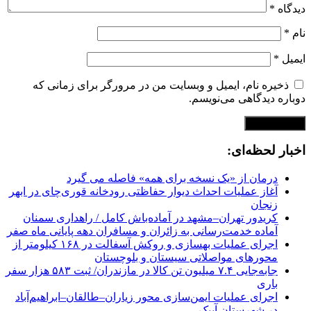
دیدگاه
*
نام
*
ایمیل
*
ذخیره نام، ایمیل و وبسایت من در مرورگر برای زمانی که
دوباره دیدگاهی می‌نویسم.
اخبار لحظه‌ای:
درمان از «یک نسخه برای همه» فاصله می گیرد
آغاز عملیات احداث دیوار حفاظتی رودخانه قوری‌چای در ابهر
زنجان
کریدور تهران–مشهد در آماده‌باش کامل / راهداری سمنان
آماده خدمت‌رسانی به زائران و مسافران دهه پایانی ماه صفر
اجرای عملیات بهسازی و روکش آسفالت در ۱۶۸ کیلومتر از
محورهای مواصلاتی سیستان و بلوچستان
جابه‌جایی ۷.۴ میلیون تن کالا در مازندران/ ثبت ۵۸۳ هزار سفر
باری
اجرای عملیات ایمن‌سازی محور زیاران–طالقان–ابراهیم‌آباد
در شهرستان آبیک