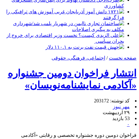
کشاورزی
۱۷۲۱ دانش آموز آذربایجان غربی آموزش های ترافیکی را
فرا گرفتند
ساختمان تجاری ناایمن در شهریار پلمب شد/شهرداری
مکلف به پیگیری اصلاحات
علی الزیدی کیست؟ نخست وزیر اقتصادی برای خروج از
بحران سیاسی
جهش قیمت نفت برنت به ۱۱۰.۱ دلار
صفحه نخست
/
اجتماعی، فرهنگی، حقوقی
انتشار فراخوان دومین جشنواره
«آکادمی نمایشنامه‌نویسان»
کد نوشته: 203172
مهر نیوز
۲۹ اردیبهشت
53 بازدید
۰
فراخوان دومین دوره جشنواره تخصصی و رقابتی «آکادمی