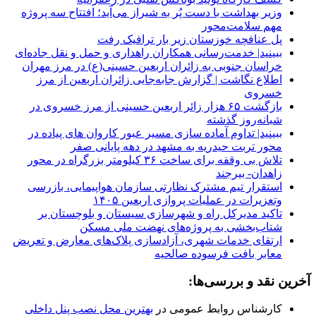
وزیر بهداشت با دست پُر به شیراز می‌آید؛ افتتاح سه پروژه
مهم سلامت‌محور
پل عنافچه خوزستان زیر بار ترافیک رفت
ببینید| خدمت‌رسانی همکاران راهداری و حمل و نقل جاده‌ای
خراسان جنوبی به زائران اربعین حسینی(ع) در مرز مهران
️اطلاع نگاشت | گزارش جابه‌جایی زائران اربعین از مرز
خسروی
️بازگشت ۶۵ هزار زائر اربعین حسینی از مرز خسروی در
شبانه‌روز گذشته
ببینید| تداوم آماده سازی مسیر عبور کاروان های پیاده در
محور تربت حیدریه به مشهد در دهه پایانی صفر
تلاش بی وقفه برای ساخت ۳۶ کیلومتر بزرگراه در محور
زاهدان- بیرجند
استقرار تیم مشترک نظارتی سازمان هواپیمایی، بازرسی
وتعزیرات در عملیات پروازی اربعین ۱۴۰۵
تاکید مدیرکل راه و شهرسازی سیستان و بلوچستان بر
شتاب‌بخشی به پروژه‌های نهضت ملی مسکن
ارتقای خدمات شهری، آزادسازی پلاک‌های معارض و تعریض
معابر بافت فرسوده صالحیه
آخرین نقد و بررسی‌ها:
کارشناس روابط عمومی
در
بهترین محل نصب پنل داخلی