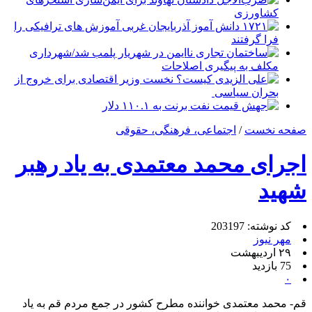
کشاورزی
۱۷۲۱ دانش آموز آذربایجان غربی آموزش های ترافیکی را
فرا گرفتند
ساختمان تجاری ناایمن در شهریار پلمب شد/شهرداری
مکلف به پیگیری اصلاحات
علی الزیدی کیست؟ نخست وزیر اقتصادی برای خروج از
بحران سیاسی
جهش قیمت نفت برنت به ۱۱۰.۱ دلار
صفحه نخست
/
اجتماعی، فرهنگی، حقوقی
اجرای محمد معتمدی به یاد رهبر
شهید
کد نوشته: 203197
مهر نیوز
۲۹ اردیبهشت
75 بازدید
۰
قم- محمد معتمدی خواننده مطرح کشور در جمع مردم قم به یاد