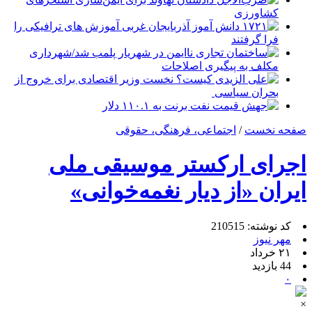
کشاورزی
۱۷۲۱ دانش آموز آذربایجان غربی آموزش های ترافیکی را
فرا گرفتند
ساختمان تجاری ناایمن در شهریار پلمب شد/شهرداری
مکلف به پیگیری اصلاحات
علی الزیدی کیست؟ نخست وزیر اقتصادی برای خروج از
بحران سیاسی
جهش قیمت نفت برنت به ۱۱۰.۱ دلار
صفحه نخست
/
اجتماعی، فرهنگی، حقوقی
اجرای ارکستر موسیقی ملی
ایران «از دیار نغمه‌خوانی»
کد نوشته: 210515
مهر نیوز
۲۱ خرداد
44 بازدید
۰
×