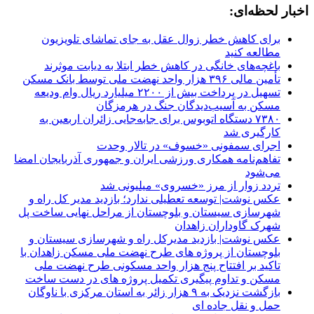
اخبار لحظه‌ای:
برای کاهش خطر زوال عقل به جای تماشای تلویزیون
مطالعه کنید
باغچه‌های خانگی در کاهش خطر ابتلا به دیابت موثرند
تأمین مالی ۳۹۶ هزار واحد نهضت ملی توسط بانک مسکن
تسهیل در پرداخت بیش از ۲۲۰۰ میلیارد ریال وام ودیعه
مسکن به آسیب‌دیدگان جنگ در هرمزگان
۷۳۸۰ دستگاه اتوبوس برای جابه‌جایی زائران اربعین به‌
کارگیری شد
اجرای سمفونی «خسوف» در تالار وحدت
تفاهم‌نامه همکاری ورزشی ایران و جمهوری آذربایجان امضا
می‌شود
️تردد زوار از مرز «خسروی» میلیونی شد
عکس نوشت| توسعه تعطیلی ندارد؛ بازدید مدیر کل راه و
شهرسازی سیستان و بلوچستان از مراحل نهایی ساخت پل
شهرک گاوداران زاهدان
عکس نوشت| بازدید مدیرکل راه و شهرسازی سیستان و
بلوچستان از پروژه های طرح نهضت ملی مسکن زاهدان با
تاکید بر افتتاح پنج هزار واحد مسکونی طرح نهضت ملی
مسکن و تداوم پیگیری تکمیل پروژه های در دست ساخت
بازگشت نزدیک به ۹ هزار زائر به استان مرکزی با ناوگان
حمل و نقل جاده ای