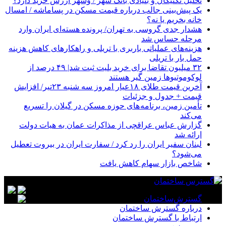
تحلیل تکنیکال و بنیادی بانک شهر / وشهر ارزش خرید دارد؟
یک پیش‌بینی جالب درباره قیمت مسکن در پساماشه / امسال
خانه بخریم یا نه؟
هشدار جدی گروسی به تهران/ پرونده هسته‌ای ایران وارد
مرحله حساس شد
هزینه‌های عملیاتی باربری با تریلی و راهکارهای کاهش هزینه
حمل بار با تریلی
۳۲ میلیون تقاضا برای خرید بلیت ثبت شد| ۴۹ درصد از
لوکوموتیوها زمین گیر هستند
آخرین قیمت طلای ۱۸عیار امروز سه شنبه ۲۳تیر/ افزایش
قیمت + جدول و جزئیات
تأمین زمین، برنامه های حوزه مسکن در گیلان را تسریع
می‌کند
گزارش عباس عراقچی از مذاکرات عمان به هیات دولت
ارائه شد
لبنان سفیر ایران را رد کرد / سفارت ایران در بیروت تعطیل
می‌شود؟
شاخص بازار سهام کاهش یافت
گسترش‌ساختمان
درباره گسترش ساختمان
ارتباط با گسترش ساختمان