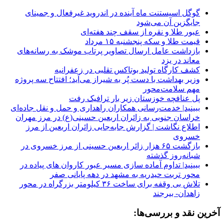
گوگل اسیستنت ماه آینده در اندروید غیرفعال و جمینای
جایگزین آن می‌شود
عبور طلا و نقره از سقف چند هفته‌ای
قیمت طلا و سکه پنجشنبه ۱۵ مرداد
بازداشت عامل ارسال تصاویر پرتاب موشک به رسانه‌های
معاند در یزد
کشف کارگاه تولید بوتاکس تقلبی در زعفرانیه
وزیر بهداشت با دست پُر به شیراز می‌آید؛ افتتاح سه پروژه
مهم سلامت‌محور
پل عنافچه خوزستان زیر بار ترافیک رفت
ببینید| خدمت‌رسانی همکاران راهداری و حمل و نقل جاده‌ای
خراسان جنوبی به زائران اربعین حسینی(ع) در مرز مهران
️اطلاع نگاشت | گزارش جابه‌جایی زائران اربعین از مرز
خسروی
️بازگشت ۶۵ هزار زائر اربعین حسینی از مرز خسروی در
شبانه‌روز گذشته
ببینید| تداوم آماده سازی مسیر عبور کاروان های پیاده در
محور تربت حیدریه به مشهد در دهه پایانی صفر
تلاش بی وقفه برای ساخت ۳۶ کیلومتر بزرگراه در محور
زاهدان- بیرجند
آخرین نقد و بررسی‌ها: