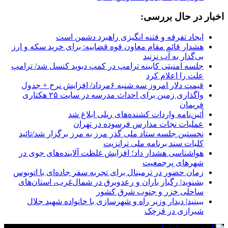
اخبار در حال بررسی:
ایجاد تفرقه و فتنه انگیزی راهبرد دشمن است
هشدار قائم مقام معاون قوه قضاییه: برای خرید سکه و ارز
بی‌گدار به آب نزنید
جلسه امنیتی کابینه ترامپ در کمپ دیوید کنسل شد/ ترامپ
علت را اعلام کرد
قیمت دلار امروز سه شنبه ۶مرداد/ افزایش نرخ + جدول
واگذاری زمین برای احداث مدرسه در سایت ۲۵ هکتاری
فریمان
آئین‌نامه واردات کشنده‌های ریلی ابلاغ شد
عملیات نجات مدارس فرسوده در تهران
نخستین جلسه ستاد ملی گذر مرز به مرز برگزار شد/تائید
کلیات سند برنامه ملی ترانزیت
هواشناسی هشدار داد؛ افزایش غلظت آلاینده‌های جوی در
شهرهای پرجمعیت
زمان حضور در ترمینال برای تجربه سفر جاده‌ای با اتوبوس
بشنوید| رگبار باران و رعدوبرق در شمال‌غرب، استان‌های
ساحلی خزر و جنوب شرق کشور
ببینید| دیدار وزیر راه و شهرسازی با خانواده شهید جلال
شیرازی در قرچک