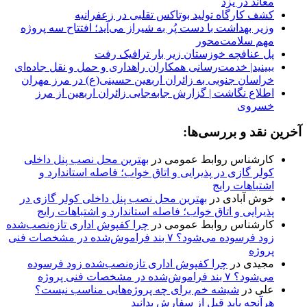
معاند در یزد
کشف کارگاه تولید بوتاکس تقلبی در زعفرانیه
وزیر بهداشت با دست پُر به شیراز می‌آید؛ افتتاح سه پروژه
مهم سلامت‌محور
پل عنافچه خوزستان زیر بار ترافیک رفت
ببینید| خدمت‌رسانی همکاران راهداری و حمل و نقل جاده‌ای
خراسان جنوبی به زائران اربعین حسینی(ع) در مرز مهران
️اطلاع نگاشت | گزارش جابه‌جایی زائران اربعین از مرز
خسروی
آخرین نقد و بررسی‌ها:
کارشناس روابط عمومی
در
بهترین محل نصب پنل داخلی
کولر گازی در پذیرایی و اتاق خواب؛ فاصله استاندارد و
اشتباهات رایج
خوش آبادی
در
بهترین محل نصب پنل داخلی کولر گازی در
پذیرایی و اتاق خواب؛ فاصله استاندارد و اشتباهات رایج
کارشناس روابط عمومی
در
چرا کفپوش اداری تازه‌نصب‌شده
زود فرسوده می‌شود؟ ۷ بند فراموش‌شده در مشخصات فنی
پروژه
مجیدی
در
چرا کفپوش اداری تازه‌نصب‌شده زود فرسوده
می‌شود؟ ۷ بند فراموش‌شده در مشخصات فنی پروژه
علی
در
شیشه خم برای چه پروژه‌هایی مناسب نیست؟
هرآنچه باید قبل از سفارش بدانید