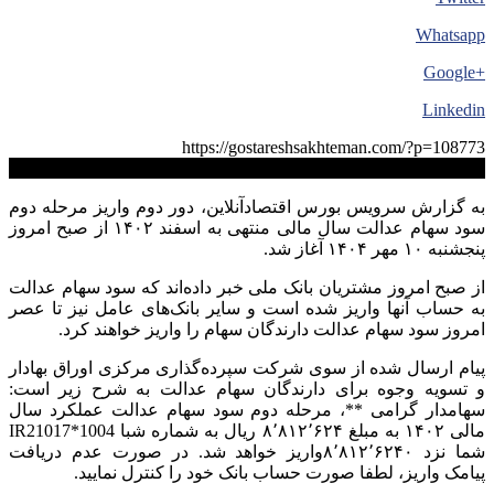
Whatsapp
+Google
Linkedin
https://gostareshsakhteman.com/?p=108773
کپی لینک
به گزارش سرویس بورس اقتصادآنلاین، دور دوم واریز مرحله دوم
سود سهام عدالت سال مالی منتهی به اسفند ۱۴۰۲ از صبح امروز
پنجشنبه ۱۰ مهر ۱۴۰۴ آغاز شد.
از صبح امروز مشتریان بانک ملی خبر داده‌اند که سود سهام عدالت
به حساب آنها واریز شده است و سایر بانک‌های عامل نیز تا عصر
امروز سود سهام عدالت دارندگان سهام را واریز خواهند کرد.
پیام ارسال شده از سوی شرکت سپرده‌گذاری مرکزی اوراق بهادار
و تسویه وجوه برای دارندگان سهام عدالت به شرح زیر است:
سهامدار گرامی **، مرحله دوم سود سهام عدالت عملکرد سال
مالی ۱۴۰۲ به مبلغ ۸٬۸۱۲٬۶۲۴ ریال به شماره شبا IR21017*1004
شما نزد ۸٬۸۱۲٬۶۲۴۰واریز خواهد شد. در صورت عدم دریافت
پیامک واریز، لطفا صورت حساب بانک خود را کنترل نمایید.