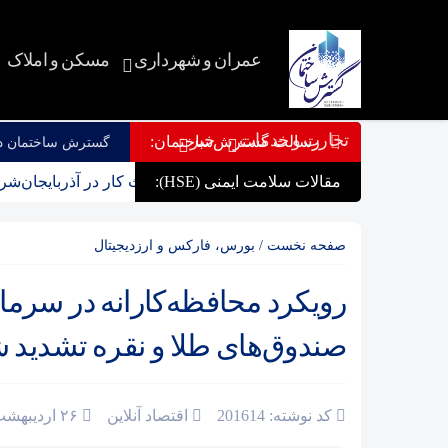
عمران و شهرداری
مسکن و املاک
تجارت و خدمات
خبر
رسالت گسترش‌ساختمان:
گسترش ساختمان دری
مقالات سلامت ایمنی (HSE):
اینفوگرافیک؛ کاهش جان‌باختگان حوادث کار در آذربایجان‌شرقی
صفحه نخست
/
بورس، فارکس و ارزدیجیتال
رویکرد محافظه‌کارانه در سرمای
صندوق‌های طلا و نقره تشدید 
کد نوشته: 201614
اقتصاد آنلاین
۲۶ اردیبهشت