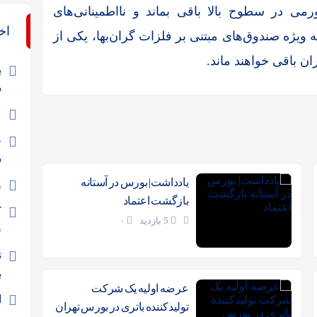
رمی در سطوح بالا باقی بماند و نااطمینانی‌های
اخ
 ویژه صندوق‌های مبتنی بر فلزات گران‌بها، یکی از
ن باقی خواهند ماند.
ب
ش
ع
ج
ش
یادداشت| بورس در آستانه
و
بازگشت اعتماد
ک
5 بازدید
۰
ف
ت
ب
عرضه اولیه یک شرکت
ا
تولیدکننده باتری در بورس تهران