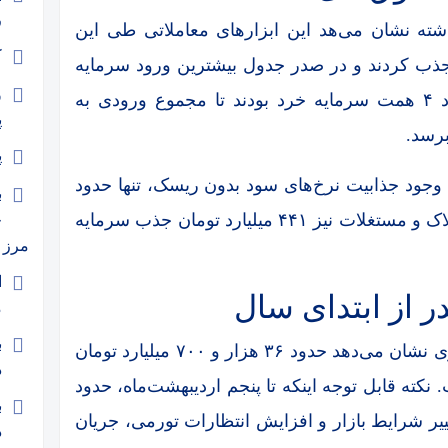
ر
شته نشان می‌هد این ابزارهای معاملاتی طی این
ک
ل حقیقی جذب کردند و در صدر جدول بیشترین ورود سرمایه
و
قرار گرفتند. صندوق‌های نقره نیز میزبان حدود ۴ همت سرمایه خرد بودند تا مجموع ورودی به
پ
پ
 وجود جذابیت نرخ‌های سود بدون ریسک، تنها حدود
ب
۲ همت ورود پول تجربه کردند و صندوق‌های املاک و مستغلات نیز ۴۴۱ میلیارد تومان جذب سرمایه
ج
مرز 
️
 از ابتدای سال
م
علاوه بر این آمارهای تجمعی از ابتدای سال جاری نشان می‌دهد حدود ۳۶ هزار و ۷۰۰ میلیارد تومان
د
نکته قابل توجه اینکه تا پنجم اردیبهشت‌ماه، حدود
ب
غییر شرایط بازار و افزایش انتظارات تورمی، جریان
د