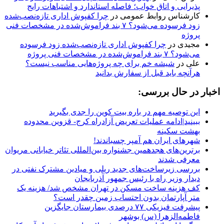
پذیرایی و اتاق خواب؛ فاصله استاندارد و اشتباهات رایج
کارشناس روابط عمومی
در
چرا کفپوش اداری تازه‌نصب‌شده
زود فرسوده می‌شود؟ ۷ بند فراموش‌شده در مشخصات فنی
پروژه
مجیدی
در
چرا کفپوش اداری تازه‌نصب‌شده زود فرسوده
می‌شود؟ ۷ بند فراموش‌شده در مشخصات فنی پروژه
علی
در
شیشه خم برای چه پروژه‌هایی مناسب نیست؟
هرآنچه باید قبل از سفارش بدانید
اخبار در حال بررسی:
این توصیه مهم در باره بیت کوین را جدی بگیرید
ببینید|ادامه عملیات تعریض آزادراه کرج- قزوین محدوده
بهشت سکینه
شهرهای ایران هم آمپر چسباندند!
برترین‌های هجدهمین جشنواره بین‌المللی تئاتر خیابانی مریوان
معرفی شدند
بررسی زیرساخت‌های جدید ریلی و میادین مشترک نفتی در
دیدار وزیر راه با رئیس جمهور آذربایجان
کف هزینه ساخت مسکن در تهران مشخص شد/ هزینه یک
متر آپارتمان بدون احتساب زمین چقدر است؟
پیشرفت فیزیکی ۷۷ درصدی بیمارستان جایگزین
فاطمه‌الزهرا (س) بوشهر