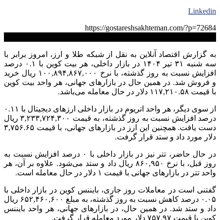
Linkedin
https://gostareshsakhteman.com/?p=72684
کپی لینک
به گزارش اقتصاد آنلاین به نقل از شبکه طلا و ارز، امروز برابر با
سه شنبه ۳۱ تیر ۱۴۰۴ در بازار داخلی، هر بیت کوین با ۰.۱ درصد
افزایش نسبت به روز گذشته، با نرخ ۱۰۰,۸۹۴,۸۶۷,۰۰۰ ریال خرید
و فروش شد. در همین حال در بازار‌های جهانی، هر واحد بیت کوین
با قیمت ۱۱۷,۲۱۰.۵۸ دلار در حال معامله می‌باشد.
از سوی دیگر، هر واحد اتریوم در بازار داخلی ارز‌های دیجیتال با ۰.۱۱
درصد افزایش نسبت به روز گذشته، به قیمت ۳,۲۳۳,۷۲۴,۳۰۰ ریال
دست یافت. همچنین این ارز در بازار‌های جهانی، با قیمت ۳,۷۵۶.۶۵
دلار مورد داد و ستد قرار گرفت.
در حال حاضر، تتر نیز در بازار داخلی با ۰ درصد افزایش نسبت به
روز قبل، با نرخ ۸۶۰,۹۵۰ ریال داد و ستد می‌شود. علاوه بر آن، هر
واحد تتر در بازار‌های جهانی با قیمت ۱ دلار در حال معامله است.
گفتنی است در معاملات روز جاری، بایننس کوین در بازار داخلی با
۰.۰۵ درصد کاهش نسبت به روز گذشته، به مبلغ ۶۵۲,۴۶۰,۶۰۰ ریال
داد و ستد شد. در همین حال، در بازار‌های جهانی، هر واحد بایننس
کوین با قیمت ۷۵۷.۹۷ دلار مورد معامله قرار گرفت.