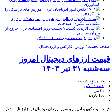
کشاورزی
۱۷۲۱ دانش آموز آذربایجان غربی آموزش های ترافیکی را
فرا گرفتند
ساختمان تجاری ناایمن در شهریار پلمب شد/شهرداری
مکلف به پیگیری اصلاحات
علی الزیدی کیست؟ نخست وزیر اقتصادی برای خروج از
بحران سیاسی
جهش قیمت نفت برنت به ۱۱۰.۱ دلار
صفحه نخست
/
بورس، فارکس و ارزدیجیتال
قیمت ارز‌های دیجیتال امروز
سه‌شنبه ۳۱ تیر ۱۴۰۴
کد نوشته: 72684
اقتصاد آنلاین
۳۱ تیر
150 بازدید
۰
قیمت بیت کوین، اتریوم و سایر ارز‌های دیجیتال (رمزارزها) به دلار