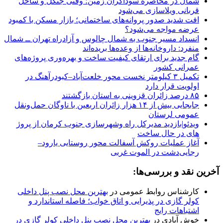
شمال در محاصره سوداگران زمین؛ وقتی جنگل و ساحل
قربانی ویلاسازی می‌شود
افت شدید صدور پروانه‌های ساختمانی؛ بازار مسکن با کمبود
عرضه مواجه می‌شود؟
انسداد مسیر جنوب به شمال چالوس و آزادراه تهران ــ شمال
منفرد: داروخانه‌ها از وعده‌ها بریده‌اند
گام جدید برای ارتقای کیفیت ساخت و بهره‌وری پروژه‌های
عمرانی کشور
تکمیل ۳ کیلومتر نخست محور خلعت‌آباد–کبودرآهنگ در
اولویت قرار دارد
۸۵ درصد زائران قزوینی به استان بازگشتند
جابجایی بیش از ۱۴ هزار زائران اربعین با ناوگان حمل‌ونقل
عمومی لرستان
ویدئو|بازدید مدیرکل راه وشهرسازی جنوب کرمان از پروژ
های در حال ساخت
آغاز عملیات روکش آسفالت محور روستایی یارود–
رجایی‌دشت در الموت غربی
آخرین نقد و بررسی‌ها:
کارشناس روابط عمومی
در
بهترین محل نصب پنل داخلی
کولر گازی در پذیرایی و اتاق خواب؛ فاصله استاندارد و
اشتباهات رایج
خوش آبادی
در
بهترین محل نصب پنل داخلی کولر گازی در