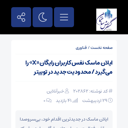
صفحه نخست
/
فناوری
ایلان ماسک نفس کاربران رایگان «X» را
می‌گیرد / محدودیت جدید در توییتر
کد نوشته: 202862
خبرآنلاین
۲۹ اردیبهشت
41 بازدید
۰
ایلان ماسک در جدیدترین اقدام خود، بی‌سروصدا