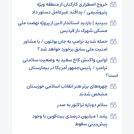
خروج اضطراری کارکنان از منطقه ویژه
پتروشیمی / پدافند غیرعامل دستور داد
ببینید | بازدید استاندار البرز از پروژه نهضت ملی
مسکن شهرک ناز فردیس
حمله شدید ترامپ به جان بولتون / با مشاور
امنیت ملی سابق برخورد خواهد شد؟
اولین واکنش کاخ سفید به وضعیت سلامتی
ترامپ / رئیس‌جمهور آمریکا در بیمارستان
است؟
چهره‌های برتر هنر انقلاب اسلامی خوزستان
مشخص شدند
سلام دوباره تراکتور به صدر
رشد ۱ میلیون درصدی بیت‌کوین با وجود
پیش‌بینی سقوط