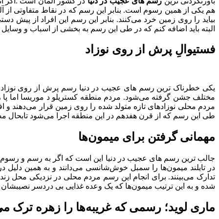
باورنکردنی ترین
رسم های عجیب در دنیا
در کشور آلمان است .اگر اند
هم یکی از همین رسوم است. بنابر این رسم که در نقاط متفاوتی از آ
بیاید را روی زمین خرد می‌کنند. بنابر این رسم این افراد از پیش دست
البته باید اضافه کنم که در طی این رسم به بخشی از اسباب و وسایل 
فستیوالِ پرش از روی نوزاد
یکی خطرناک ترین رسم های عجیب در دنیا رسم پرش از روی نوزاد اس
مختلف جشن گرفته می‌شود. مردم منطقه کستریلو د موریسا اما پا را 
مردم محلی نوزادهای تازه متولد شده را روی زمین قرار می‌دهند و افر
طی این رسم که از قرن هفدهم در این منطقه اجرا می‌شود تابحال م
مهمانی گرفتن برای میمون‌ها
جالب ترین رسم های عجیب در دنیا این است که اگر به رسم و رسوم مرد
در تایلند میمون‌ها را سمبل خوش‌شانسی می‌دانند و به همین دلیل 
تدارک می‌بینند. برای انجام این رسم مردم محلی در نزدیکی محل زندگ
شده و به این ترتیب میمون‌ها که یک وعده غذایی بی دردسر نصیبشان ش
ماری لوید؛ رسمی که غریبه‌ها را زهره ترک می