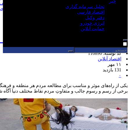
خبر
ساختمان تجاری ناایمن در شهریار پلمب شد/شهرداری مکلف 
تحلیل سرمایه گذاری
علی الزیدی کیست؟ نخست وزیر اقتصادی برای خروج از ب
اقتصاد فارسی
جهش قیمت نفت برنت به ۱۱۰.۱ دلار
دفتر وکیل
انرژی خودرو
صفحه نخست
/
اقتصاد حمل و نقل و گردشگری
حمایت آنلاین
رسم های عجیب در دنیا؛ از انجماد 
کد نوشته: 110896
اقتصاد آنلاین
۱۱ مهر
131 بازدید
۰
یکی از راه‌های موثر و مناسب برای مطالعه مردم هر منطقه و فرهن
برخی از رسم و رسوم جالب و متفاوتِ مردم نقاط مختلف دنیا آگاه ش