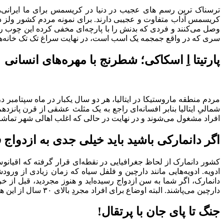
ترسناک ترین رسم های عجیب در دنیا در کریسمس برای ما ایرانی‌ه
کریسمس آداب متفاوت و عجیبی دارند. برای نمونه مردم کشور ولز در
وصل می‌کنند و فردی که بدنش را با پارچه‌ای مخفی کرده این چوب ر
سری که در واقع جمجمه یک اسب است، در نهایت سراغ تک تک خانه‌های 
پارتیتا اِ اسکاکی؛ شطرنج با مهره‌های انسانی
مردم منطقه ماروستیکا در ایتالیا، هر دو سال یکبار در ماه سپتامبر 
شمالیِ ایتالیا بنابر افسانه‌ای راجع به یک مثلث عشقی از قرن پانز
افراد مشغول می‌شوند و در نهایت در حالی که اغلب اهالی شهر تماش
اگر دانمارکی باشید باید خیلی جدی به ازدواج ف
کشور دانمارک از لحاظ جغرافیایی در نقطه‌ای قرار گرفته که اقیانو
ادویه. ادویه‌هایی مانند دارچین و فلفل سیاه که زمان زیادی از و
دارچین می‌پاشند. البته اوضاع برای افراد مجردِ بالای ۳۰ سال از این هم وخیم‌تر می‌شود و به صورت و لباسِ این افراد فلفلِ سیاه پاشیده می‌شود.
جنگ تا پای جان با پرتقال!