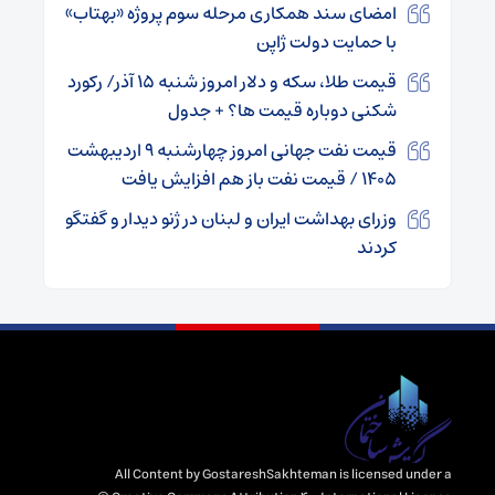
امضای سند همکاری مرحله سوم پروژه «بهتاب»
با حمایت دولت ژاپن
قیمت طلا، سکه و دلار امروز شنبه ۱۵ آذر/ رکورد
شکنی دوباره قیمت ها؟ + جدول
قیمت نفت جهانی امروز چهارشنبه ۹ اردیبهشت
۱۴۰۵ / قیمت نفت باز هم افزایش یافت
وزرای بهداشت ایران و لبنان در ژنو دیدار و گفتگو
کردند
All Content by GostareshSakhteman is licensed under a