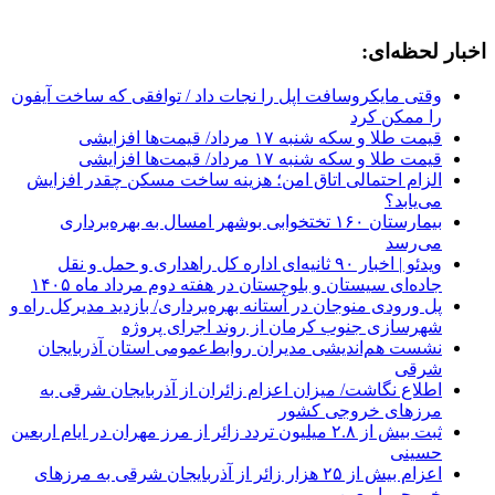
اخبار لحظه‌ای:
وقتی مایکروسافت اپل را نجات داد / توافقی که ساخت آیفون
را ممکن کرد
قیمت طلا و سکه شنبه ۱۷ مرداد/ قیمت‌ها افزایشی
قیمت طلا و سکه شنبه ۱۷ مرداد/ قیمت‌ها افزایشی
الزام احتمالی اتاق امن؛ هزینه ساخت مسکن چقدر افزایش
می‌یابد؟
بیمارستان ۱۶۰ تختخوابی بوشهر امسال به بهره‌برداری
می‌رسد
ویدئو | اخبار ۹۰ ثانیه‌ای اداره کل راهداری و حمل و نقل
جاده‌ای سیستان و بلوچستان در هفته دوم مرداد ماه ۱۴۰۵
پل ورودی منوجان در آستانه بهره‌برداری/ بازدید مدیرکل راه و
شهرسازی جنوب کرمان از روند اجرای پروژه
نشست هم‌اندیشی مدیران روابط‌عمومی استان آذربایجان
شرقی
اطلاع نگاشت/ میزان اعزام زائران از آذربایجان شرقی به
مرزهای خروجی کشور
ثبت بیش از ۲.۸ میلیون تردد زائر از مرز مهران در ایام اربعین
حسینی
اعزام بیش از ۲۵ هزار زائر از آذربایجان شرقی به مرزهای
خروجی اربعین