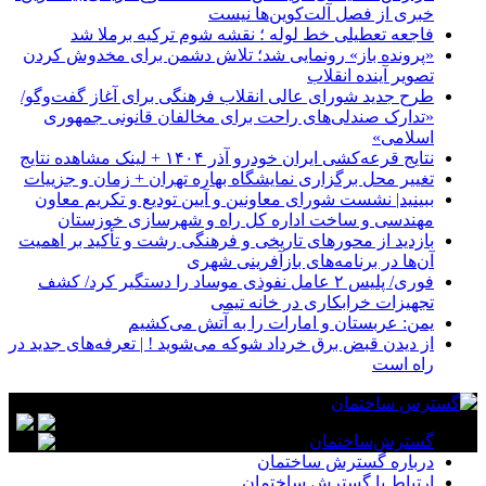
خبری از فصل آلت‌کوین‌ها نیست
فاجعه تعطیلی خط لوله ؛ نقشه شوم ترکیه برملا شد
«پرونده باز» رونمایی شد؛ تلاش دشمن برای مخدوش کردن
تصویر آینده انقلاب
طرح جدید شورای عالی انقلاب فرهنگی برای آغاز گفت‌وگو/
«تدارک صندلی‌های راحت برای مخالفان قانونی جمهوری
اسلامی»
نتایج قرعه‌کشی ایران خودرو آذر ۱۴۰۴ + لینک مشاهده نتایج
تغییر محل برگزاری نمایشگاه بهاره تهران + زمان و جزییات
ببینید| نشست شورای معاونین و آیین تودیع و تکریم معاون
مهندسی و ساخت اداره کل راه و شهرسازی خوزستان
بازدید از محورهای تاریخی و فرهنگی رشت و تأکید بر اهمیت
آن‌ها در برنامه‌های بازآفرینی شهری
فوری/ پلیس ۲ عامل نفوذی موساد را دستگیر کرد/ کشف
تجهیزات خرابکاری در خانه تیمی
یمن: عربستان و امارات را به آتش می‌کشیم
از دیدن قبض برق خرداد شوکه می‌شوید ! | تعرفه‌های جدید در
راه است
گسترش‌ساختمان
درباره گسترش ساختمان
ارتباط با گسترش ساختمان