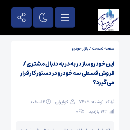
صفحه نخست
/
بازار خودرو
این خودروساز در به در به دنبال مشتری /
فروش قسطی سه خودرو در دستور کار قرار
می گیرد؟
کد نوشته: 7405
اکوایران
۴ اسفند
193 بازدید
۰