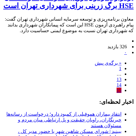
HSE برگ زرینی برای شهرداری تهران است
معاون برنامه‌ریزی و توسعه سرمایه انسانی شهرداری تهران گفت:
پیام راهبردی آزمون HSE این است که پیمانکاران شهرداری بدانند
که شهرداری تهران نسبت به موضوع ایمنی حساسیت دارد.
326 بازدید
۰
« برگه‌ی پیش
1
…
13
14
15
اخبار لحظه‌ای:
انتقاد بیماران هموفیلی از کمبود دارو؛ درخواست از رسانه‌ها
خبرنگاران، راویان حقیقت و پل ارتباطی میان مردم و
مسئولان هستند
ببینید | شورای مسکن شاهین شهر با حضور مدیر کل ،