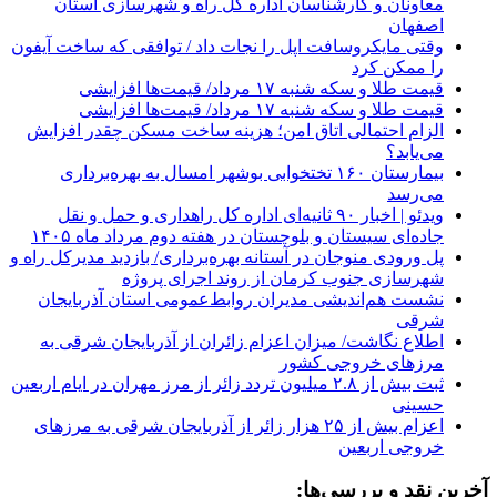
معاونان و کارشناسان اداره کل راه و شهرسازی استان
اصفهان
وقتی مایکروسافت اپل را نجات داد / توافقی که ساخت آیفون
را ممکن کرد
قیمت طلا و سکه شنبه ۱۷ مرداد/ قیمت‌ها افزایشی
قیمت طلا و سکه شنبه ۱۷ مرداد/ قیمت‌ها افزایشی
الزام احتمالی اتاق امن؛ هزینه ساخت مسکن چقدر افزایش
می‌یابد؟
بیمارستان ۱۶۰ تختخوابی بوشهر امسال به بهره‌برداری
می‌رسد
ویدئو | اخبار ۹۰ ثانیه‌ای اداره کل راهداری و حمل و نقل
جاده‌ای سیستان و بلوچستان در هفته دوم مرداد ماه ۱۴۰۵
پل ورودی منوجان در آستانه بهره‌برداری/ بازدید مدیرکل راه و
شهرسازی جنوب کرمان از روند اجرای پروژه
نشست هم‌اندیشی مدیران روابط‌عمومی استان آذربایجان
شرقی
اطلاع نگاشت/ میزان اعزام زائران از آذربایجان شرقی به
مرزهای خروجی کشور
ثبت بیش از ۲.۸ میلیون تردد زائر از مرز مهران در ایام اربعین
حسینی
اعزام بیش از ۲۵ هزار زائر از آذربایجان شرقی به مرزهای
خروجی اربعین
آخرین نقد و بررسی‌ها: