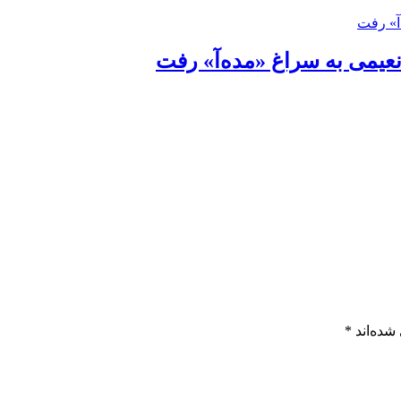
نعیمی به سراغ «مده‌آ» رفت
شده‌اند
*