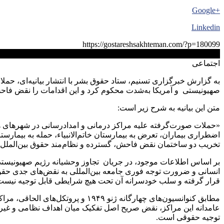
+Google
Linkedin
https://gostareshsakhteman.com/?p=180099
کپی لینک
اجتماعی
به گزارش خبرگزاری تسنیم، ستاد حقوق بشر با انتشار بیانیه‌ای، حم
صهیونیستی و آمریکا به‌شدت محکوم کرد و این اقدامات را نقض فاحش
متن این بیانیه به شرح زیر است:
«حملات صورت‌گرفته علیه مراکز درمانی و امدادرسانی در شهر‌های ه
اضطراری بیماران، تعرض به بیمارستان خاتم‌الانبیاء، حمله به بیمارس
تخریب دو ساختمان نقض فاحش، گسترده و نظام‌مند حقوق بین‌الملل
انسانی و ضرورت توجه فوری جامعه بین‌المللی به نقض‌های جدی حقوق 
قرار گرفته و سلب خودسرانه آن تحت هیچ شرایطی قابل توجیه نیست
مطابق کنوانسیون‌های چهارگانه ژنو
عامدانه این مراکز، نقض صریح اصل تفکیک میان اهداف نظامی و غیرن
توجیه حقوقی است.